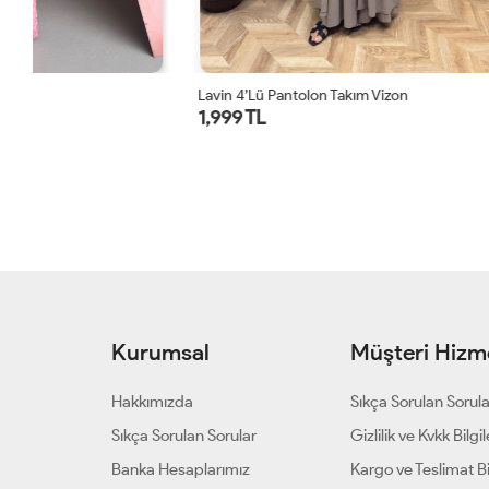
Lavin 4’lü Pantolon Takım Vizon
Grace Leopar
1,999 TL
1,599 TL
1 ALANA 1 B
Kurumsal
Müşteri Hizme
Hakkımızda
Sıkça Sorulan Sorul
Sıkça Sorulan Sorular
Gizlilik ve Kvkk Bilgil
Banka Hesaplarımız
Kargo ve Teslimat Bil