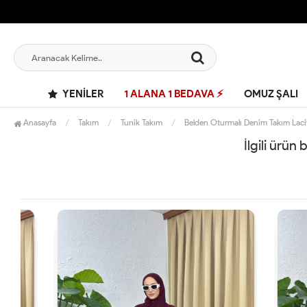
YENILER
1 ALANA 1 BEDAVA ⚡
OMUZ ŞALI
Anasayfa
Takım
Tunik Takım
Belden Oturmalı Denim Takım Laci
İlgili ürün