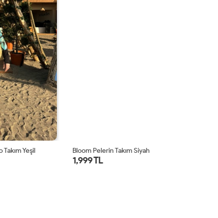
 Yeşil
Bloom Pelerin Takım Siyah
Bl
1,999 TL
1