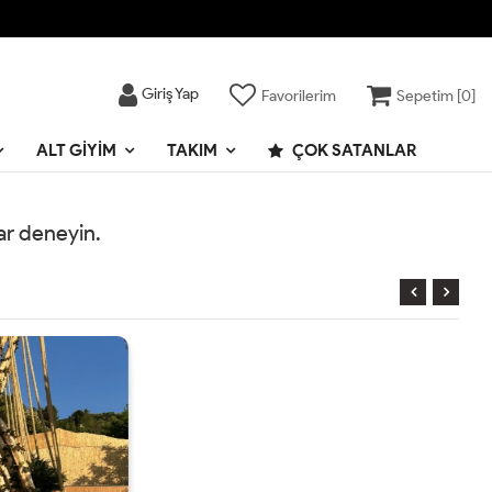
Giriş Yap
Favorilerim
Sepetim [
0
]
ALT GIYIM
TAKIM
ÇOK SATANLAR
rar deneyin.