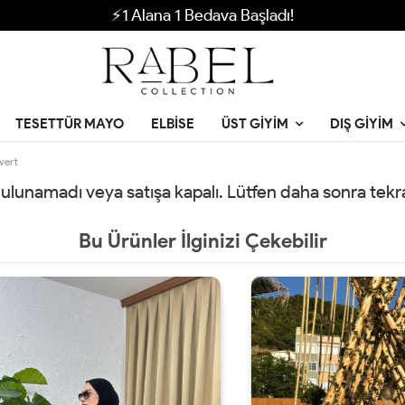
⚡1 Alana 1 Bedava Başladı!
TESETTÜR MAYO
ELBISE
ÜST GIYIM
DIŞ GIYIM
vert
 bulunamadı veya satışa kapalı. Lütfen daha sonra tek
Bu Ürünler İlginizi Çekebilir