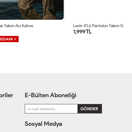
Lavin 4’lü Pantolon Takım Siyah
Gr
1,999 TL
1
1
riler
E-Bülten Aboneliği
Sosyal Medya