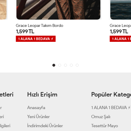
 Takım Bordo
Grace Leopar Takım Acı Kahve
1,599 TL
EDAVA ⚡
1 ALANA 1 BEDAVA ⚡
tleri
Hızlı Erişim
Popüler Katego
ar
Anasayfa
1 ALANA 1 BEDAVA ⚡
eri
Yeni Ürünler
Omuz Şalı
gileri
İndirimdeki Ürünler
Tesettür Mayo