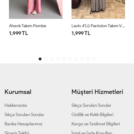
Lavin 4’lü Pantolon Takım Vizon
Lavin 4’lü Pantolon Takım Siyah
1,999 TL
1,999 TL
Kurumsal
Müşteri Hizmetleri
Hakkımızda
Sıkça Sorulan Sorular
Sıkça Sorulan Sorular
Gizlilik ve Kvkk Bilgileri
Banka Hesaplarımız
Kargo ve Teslimat Bilgileri
Sipariş Takibi
İptal ve İade Koşulları