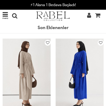
⚡1 Alana 1 Bedava Başladı!
menü
Son Eklenenler