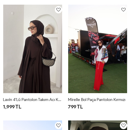
1
2
1
2
Lavin 4’lü Pantolon Takım Acı Kahve
Mirelle Bol Paça Pantolon Kırmızı
1,999 TL
799 TL
1
2
1
2