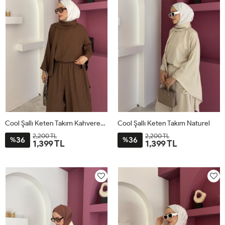
Cool Şallı Keten Takım Kahverengi
Cool Şallı Keten Takım Naturel
2,200 TL
2,200 TL
36
36
%
%
1,399 TL
1,399 TL
STD
STD