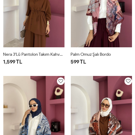
Nera 3’lü Pantolon Takım Kahverengi
Palm Omuz Şalı Bordo
1,599 TL
599 TL
STD
STD