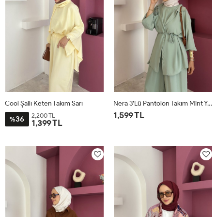
Cool Şallı Keten Takım Sarı
Nera 3’lü Pantolon Takım Mint Yeşili
1,599 TL
2,200 TL
36
%
1,399 TL
STD
STD