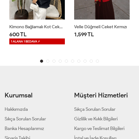
Velle Düğmeli Ceket Kırmızı
Regalia Denim Ceket Mavi
1,599 TL
1,699 TL
1 ALANA 1 BEDAVA ⚡
Kurumsal
Müşteri Hizmetleri
Hakkımızda
Sıkça Sorulan Sorular
Sıkça Sorulan Sorular
Gizlilik ve Kvkk Bilgileri
Banka Hesaplarımız
Kargo ve Teslimat Bilgileri
Sipariş Takibi
İptal ve İade Koşulları