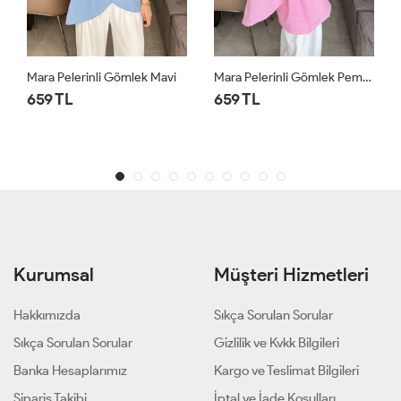
i
Mara Pelerinli Gömlek Pembe
Luna Kemerli Gömlek Yağ Yeşili
659 TL
659 TL
Kurumsal
Müşteri Hizmetleri
Hakkımızda
Sıkça Sorulan Sorular
Sıkça Sorulan Sorular
Gizlilik ve Kvkk Bilgileri
Banka Hesaplarımız
Kargo ve Teslimat Bilgileri
Sipariş Takibi
İptal ve İade Koşulları