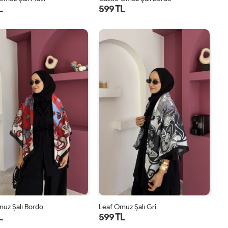
L
599 TL
STD
STD
uz Şalı Bordo
Leaf Omuz Şalı Gri
L
599 TL