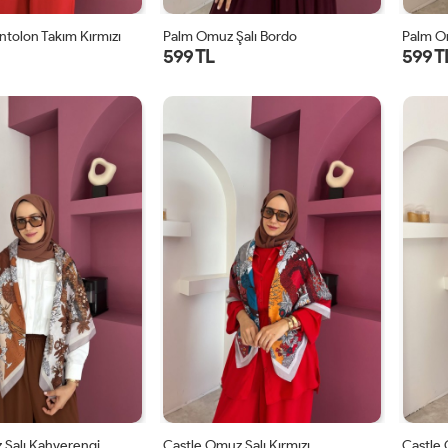
ntolon Takım Kırmızı
Palm Omuz Şalı Bordo
Palm O
599 TL
599 T
STD
STD
 Şalı Kahverengi
Castle Omuz Şalı Kırmızı
Castle 