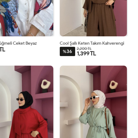
Düğmeli Ceket Beyaz
Cool Şallı Keten Takım Kahverengi
 TL
2,200 TL
36
%
1,399 TL
1
2
STD