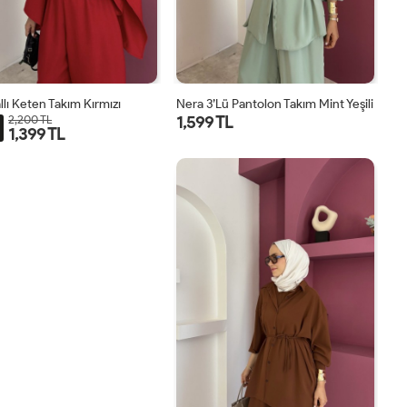
llı Keten Takım Kırmızı
Nera 3’lü Pantolon Takım Mint Yeşili
1,599 TL
2,200 TL
1,399 TL
STD
STD