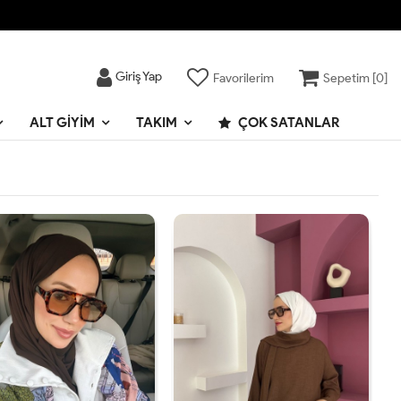
Giriş Yap
Favorilerim
Sepetim [
0
]
ALT GIYIM
TAKIM
ÇOK SATANLAR