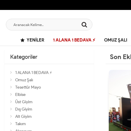
YENILER
1 ALANA 1 BEDAVA ⚡
OMUZ ŞALI
Son Ek
Kategoriler
1 ALANA 1 BEDAVA ⚡
Omuz Şalı
Tesettür Mayo
Elbise
Üst Giyim
Dış Giyim
Alt Giyim
Takım