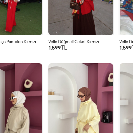
Paça Pantolon Kırmızı
Velle Düğmeli Ceket Kırmızı
Velle 
1,599 TL
1,599
1
2
1
2