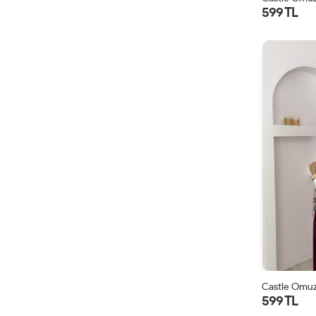
599 TL
Castle Omuz
599 TL