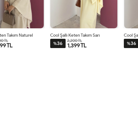
eten Takım Naturel
Cool Şallı Keten Takım Sarı
Cool Şa
00 TL
2,200 TL
36
36
%
%
399 TL
1,399 TL
STD
STD