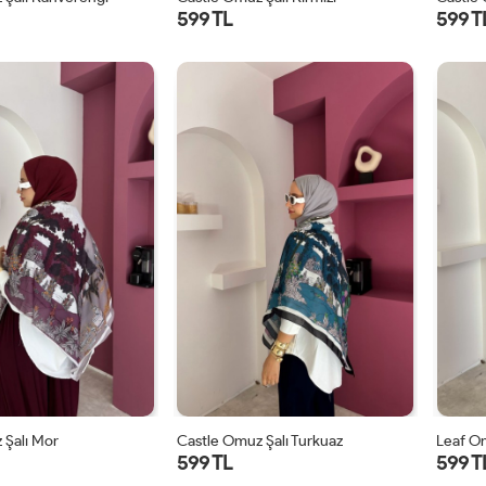
599 TL
599 T
STD
STD
 Şalı Mor
Castle Omuz Şalı Turkuaz
Leaf Om
599 TL
599 T