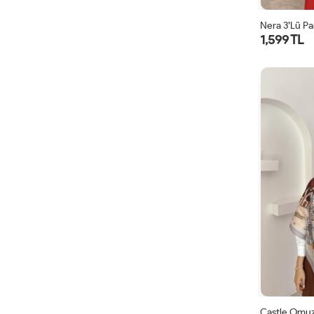
Nera 3’lü Pa
1,599 TL
Castle Omuz