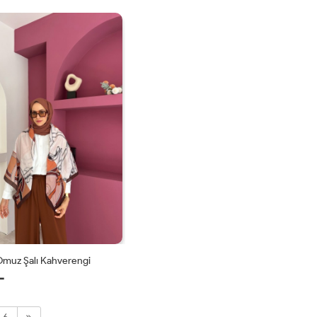
STD
STD
Omuz Şalı Kahverengi
L
STD