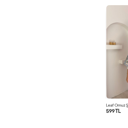
Leaf Omuz Ş
599 TL