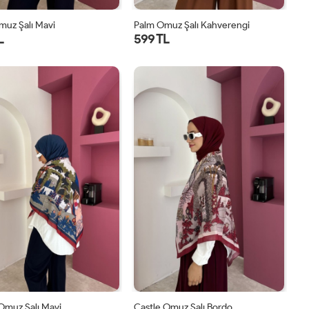
muz Şalı Mavi
Palm Omuz Şalı Kahverengi
L
599 TL
STD
STD
Omuz Şalı Mavi
Castle Omuz Şalı Bordo