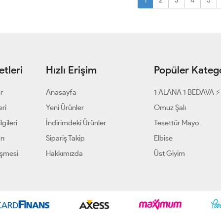
1
2
3
4
5
tleri
Hızlı Erişim
Popüler Katego
ar
Anasayfa
1 ALANA 1 BEDAVA ⚡
eri
Yeni Ürünler
Omuz Şalı
gileri
İndirimdeki Ürünler
Tesettür Mayo
rı
Sipariş Takip
Elbise
eşmesi
Hakkımızda
Üst Giyim