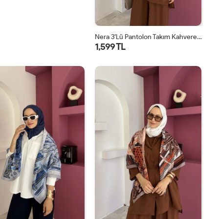
Nera 3’lü Pantolon Takım Kahverengi
1,599 TL
STD