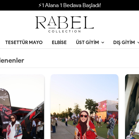
⚡1 Alana 1 Bedava Başladı!
TESETTÜR MAYO
ELBISE
ÜST GIYIM
DIŞ GIYIM
lenenler