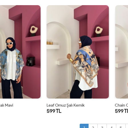
STD
STD
alı Mavi
Leaf Omuz Şalı Kemik
Chain 
599 TL
599 T
STD
STD