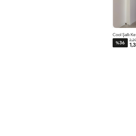
Cool Şallı K
2,2
36
%
1,