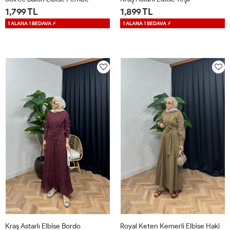
1,799 TL
1,899 TL
1 ALANA 1 BEDAVA ⚡
1 ALANA 1 BEDAVA ⚡
36
38
40
42
S
M
L
XL
Kraş Astarlı Elbise Bordo
Royal Keten Kemerli Elbise Haki