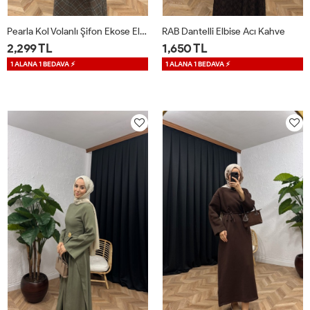
Pearla Kol Volanlı Şifon Ekose Elbise Haki
RAB Dantelli Elbise Acı Kahve
2,299 TL
1,650 TL
1 ALANA 1 BEDAVA ⚡
1 ALANA 1 BEDAVA ⚡
36
38
40
42
S
M
L