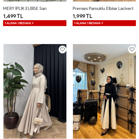
MERY İPLİK ELBİSE Sarı
Prenses Pamuklu Elbise Lacivert
1,499 TL
1,999 TL
1 ALANA 1 BEDAVA ⚡
1 ALANA 1 BEDAVA ⚡
1
2
1
2