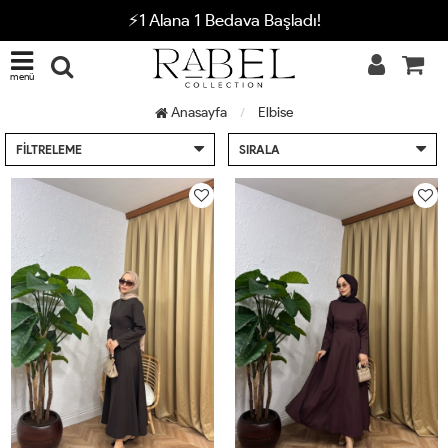
⚡1 Alana 1 Bedava Başladı!
menü
Anasayfa
Elbise
FILTRELEME
SIRALA