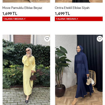
Move Pamuklu Elbise Beyaz
Ontra Etekli Elbise Siyah
1,699 TL
1,499 TL
1 ALANA 1 BEDAVA ⚡
1 ALANA 1 BEDAVA ⚡
STD
S
M
L