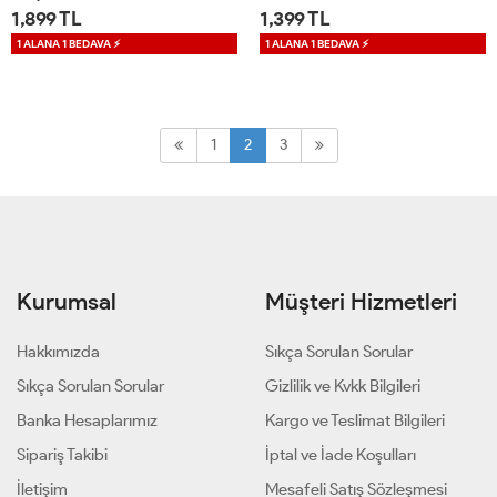
1,899 TL
1,399 TL
1 ALANA 1 BEDAVA ⚡
1 ALANA 1 BEDAVA ⚡
S
M
L
XL
1
2
1
2
3
Kurumsal
Müşteri Hizmetleri
Hakkımızda
Sıkça Sorulan Sorular
Sıkça Sorulan Sorular
Gizlilik ve Kvkk Bilgileri
Banka Hesaplarımız
Kargo ve Teslimat Bilgileri
Sipariş Takibi
İptal ve İade Koşulları
İletişim
Mesafeli Satış Sözleşmesi