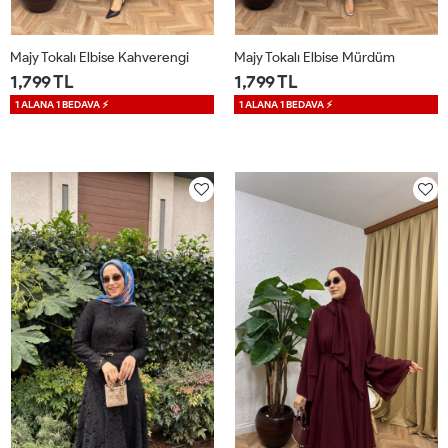
Majy Tokalı Elbise Kahverengi
Majy Tokalı Elbise Mürdüm
1,799 TL
1,799 TL
1 ALANA 1 BEDAVA ⚡
1 ALANA 1 BEDAVA ⚡
S
M
L
XL
S
M
L
XL