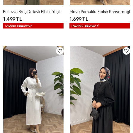
Bellezza Broş Detaylı Elbise Yeşil
Move Pamuklu Elbise Kahverengi
1,499 TL
1,699 TL
1 ALANA 1 BEDAVA ⚡
1 ALANA 1 BEDAVA ⚡
1
2
STD