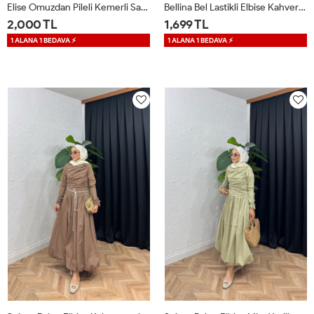
Elise Omuzdan Pileli Kemerli Saten Elbise Mavi
Bellina Bel Lastikli Elbise Kahverengi
2,000 TL
1,699 TL
1 ALANA 1 BEDAVA ⚡
1 ALANA 1 BEDAVA ⚡
36
38
40
42
1
2