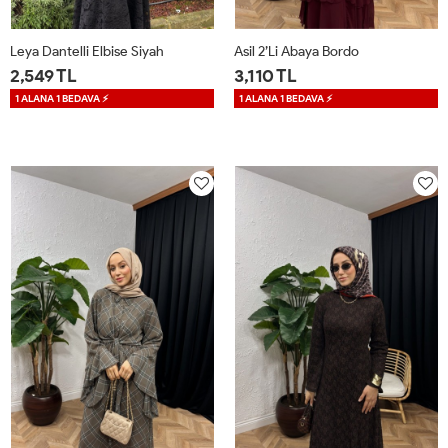
Leya Dantelli Elbise Siyah
Asil 2’li Abaya Bordo
2,549 TL
3,110 TL
1 ALANA 1 BEDAVA ⚡
1 ALANA 1 BEDAVA ⚡
36
38
40
42
STD