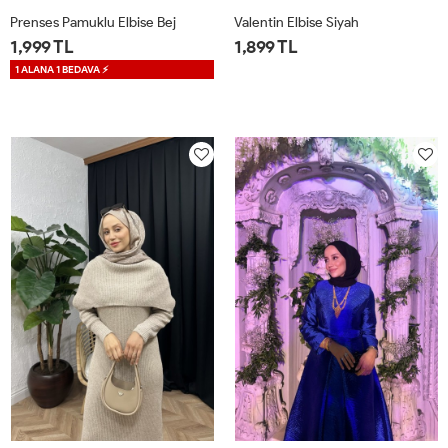
Prenses Pamuklu Elbise Bej
Valentin Elbise Siyah
1,999 TL
1,899 TL
1 ALANA 1 BEDAVA ⚡
1
2
1
2