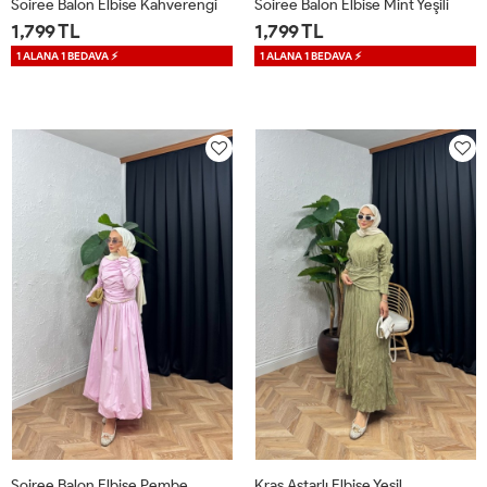
Soiree Balon Elbise Kahverengi
Soiree Balon Elbise Mint Yeşili
1,799 TL
1,799 TL
1 ALANA 1 BEDAVA ⚡
1 ALANA 1 BEDAVA ⚡
36
38
40
42
36
38
40
42
Soiree Balon Elbise Pembe
Kraş Astarlı Elbise Yeşil