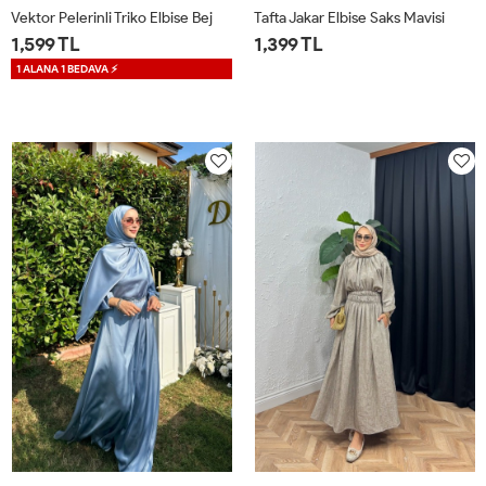
Vektor Pelerinli Triko Elbise Bej
Tafta Jakar Elbise Saks Mavisi
1,599 TL
1,399 TL
1 ALANA 1 BEDAVA ⚡
STD
36
38
40
42