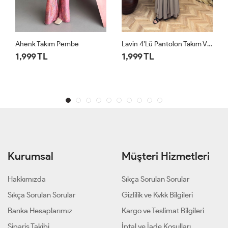
Lavin 4’lü Pantolon Takım Vizon
Lavin 4’lü Pantolon Takım Siyah
1,999 TL
1,999 TL
Kurumsal
Müşteri Hizmetleri
Hakkımızda
Sıkça Sorulan Sorular
Sıkça Sorulan Sorular
Gizlilik ve Kvkk Bilgileri
Banka Hesaplarımız
Kargo ve Teslimat Bilgileri
Sipariş Takibi
İptal ve İade Koşulları