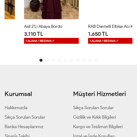
Asil 2’li Abaya Bordo
RAB Dantelli Elbise Acı Kahve
3,110 TL
1,650 TL
1 ALANA 1 BEDAVA ⚡
1 ALANA 1 BEDAVA ⚡
Kurumsal
Müşteri Hizmetleri
Hakkımızda
Sıkça Sorulan Sorular
Sıkça Sorulan Sorular
Gizlilik ve Kvkk Bilgileri
Banka Hesaplarımız
Kargo ve Teslimat Bilgileri
Sipariş Takibi
İptal ve İade Koşulları