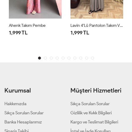
Lavin 4’lü Pantolon Takım Vizon
Lavin 4’lü Pantolon Takım Siyah
1,999 TL
1,999 TL
Kurumsal
Müşteri Hizmetleri
Hakkımızda
Sıkça Sorulan Sorular
Sıkça Sorulan Sorular
Gizlilik ve Kvkk Bilgileri
Banka Hesaplarımız
Kargo ve Teslimat Bilgileri
Sipariş Takibi
İptal ve İade Koşulları