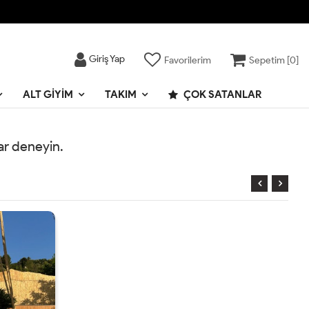
Giriş Yap
Favorilerim
Sepetim [
0
]
ALT GIYIM
TAKIM
ÇOK SATANLAR
rar deneyin.