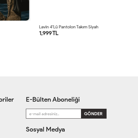
Lavin 4’lü Pantolon Takım Siyah
Gr
1,999 TL
1
1
riler
E-Bülten Aboneliği
Sosyal Medya