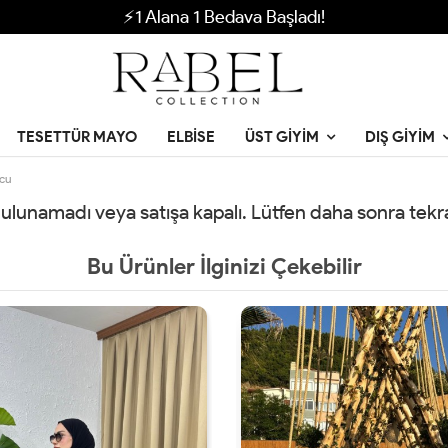
⚡1 Alana 1 Bedava Başladı!
TESETTÜR MAYO
ELBISE
ÜST GIYIM
DIŞ GIYIM
ncu
 bulunamadı veya satışa kapalı. Lütfen daha sonra tek
Bu Ürünler İlginizi Çekebilir