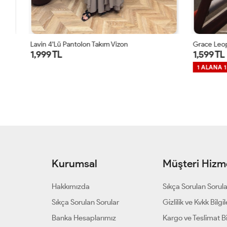
Lavin 4’lü Pantolon Takım Vizon
Grace Leopar
1,999 TL
1,599 TL
1 ALANA 1 B
Kurumsal
Müşteri Hizme
Hakkımızda
Sıkça Sorulan Sorul
Sıkça Sorulan Sorular
Gizlilik ve Kvkk Bilgil
Banka Hesaplarımız
Kargo ve Teslimat Bil