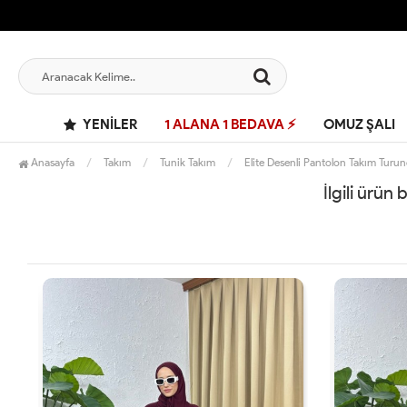
YENILER
1 ALANA 1 BEDAVA ⚡
OMUZ ŞALI
Anasayfa
Takım
Tunik Takım
Elite Desenli Pantolon Takım Turu
İlgili ürün