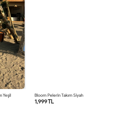
 Yeşil
Bloom Pelerin Takım Siyah
Bl
1,999 TL
1