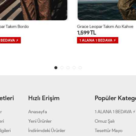
 Takım Bordo
Grace Leopar Takım Acı Kahve
1,599 TL
EDAVA ⚡
1 ALANA 1 BEDAVA ⚡
tleri
Hızlı Erişim
Popüler Katego
ar
Anasayfa
1 ALANA 1 BEDAVA ⚡
eri
Yeni Ürünler
Omuz Şalı
gileri
İndirimdeki Ürünler
Tesettür Mayo