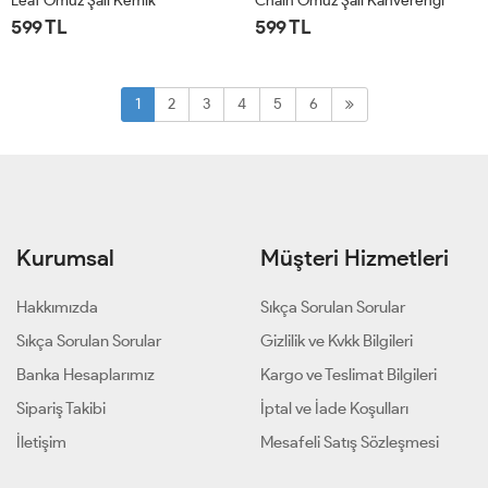
Leaf Omuz Şalı Kemik
Chain Omuz Şalı Kahverengi
599 TL
599 TL
STD
STD
1
2
3
4
5
6
Kurumsal
Müşteri Hizmetleri
Hakkımızda
Sıkça Sorulan Sorular
Sıkça Sorulan Sorular
Gizlilik ve Kvkk Bilgileri
Banka Hesaplarımız
Kargo ve Teslimat Bilgileri
Sipariş Takibi
İptal ve İade Koşulları
İletişim
Mesafeli Satış Sözleşmesi