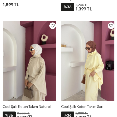
1,599 TL
2,200 TL
36
%
1,399 TL
1
2
STD
Cool Şallı Keten Takım Naturel
Cool Şallı Keten Takım Sarı
2,200 TL
2,200 TL
36
36
%
%