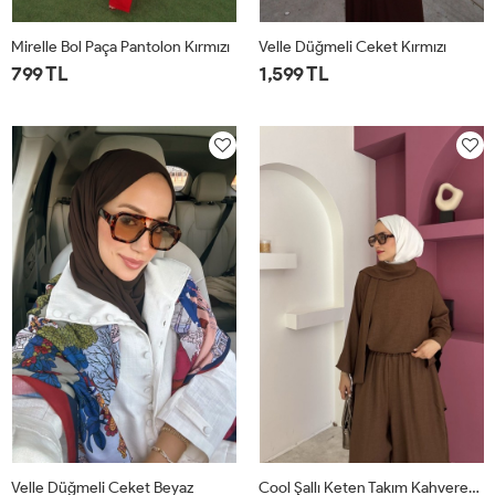
Mirelle Bol Paça Pantolon Kırmızı
Velle Düğmeli Ceket Kırmızı
799 TL
1,599 TL
1
2
1
2
Velle Düğmeli Ceket Beyaz
Cool Şallı Keten Takım Kahverengi