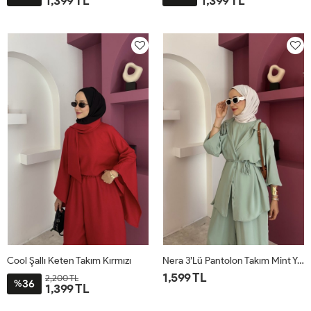
1,399 TL
1,399 TL
STD
STD
Cool Şallı Keten Takım Kırmızı
Nera 3’lü Pantolon Takım Mint Yeşili
1,599 TL
2,200 TL
36
%
1,399 TL
STD
STD