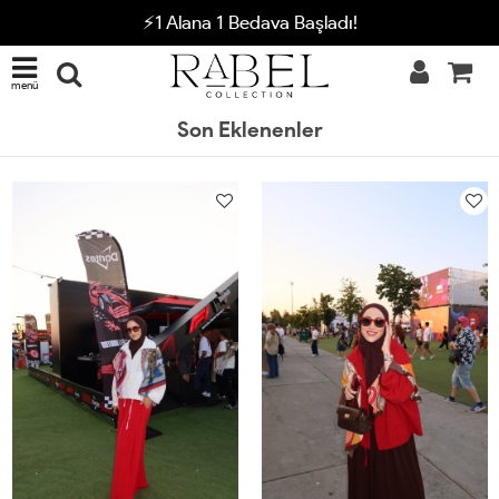
⚡1 Alana 1 Bedava Başladı!
menü
Son Eklenenler