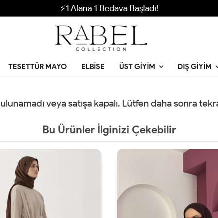
⚡1 Alana 1 Bedava Başladı!
TESETTÜR MAYO
ELBISE
ÜST GIYIM
DIŞ GIYIM
 bulunamadı veya satışa kapalı. Lütfen daha sonra tek
Bu Ürünler İlginizi Çekebilir