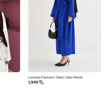
Lunessa Pantolon Takım Saks Mavisi
Lu
1,999 TL
1