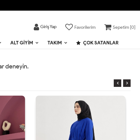
Giriş Yap
Favorilerim
Sepetim [
0
]
ALT GIYIM
TAKIM
ÇOK SATANLAR
rar deneyin.