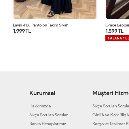
Lavin 4’lü Pantolon Takım Siyah
Grace Leopar
1,999 TL
1,599 TL
1 ALANA 1 B
Kurumsal
Müşteri Hizme
Hakkımızda
Sıkça Sorulan Sorul
Sıkça Sorulan Sorular
Gizlilik ve Kvkk Bilgil
Banka Hesaplarımız
Kargo ve Teslimat Bil