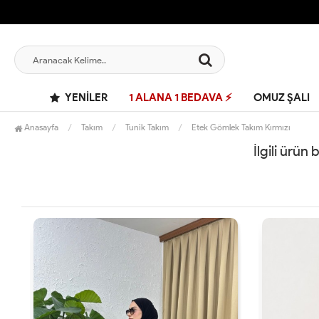
YENILER
1 ALANA 1 BEDAVA ⚡
OMUZ ŞALI
Anasayfa
Takım
Tunik Takım
Etek Gömlek Takım Kırmızı
İlgili ürün