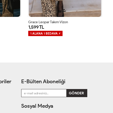
Grace Leopar Takım Vizon
Ru
1,599 TL
9
1 ALANA 1 BEDAVA ⚡
1
riler
E-Bülten Aboneliği
Sosyal Medya