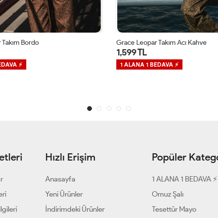
 Takım Bordo
Grace Leopar Takım Acı Kahve
1,599 TL
EDAVA ⚡
1 ALANA 1 BEDAVA ⚡
tleri
Hızlı Erişim
Popüler Katego
ar
Anasayfa
1 ALANA 1 BEDAVA ⚡
eri
Yeni Ürünler
Omuz Şalı
gileri
İndirimdeki Ürünler
Tesettür Mayo