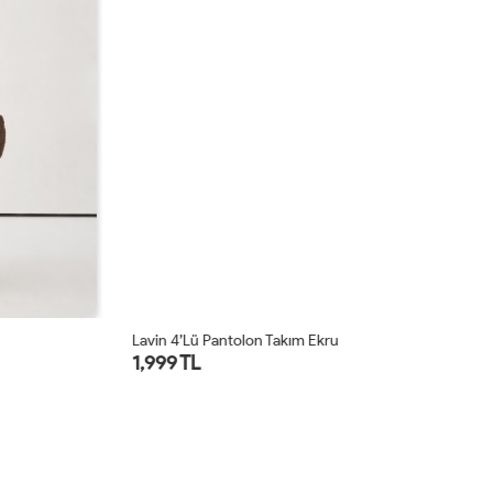
Lavin 4’lü Pantolon Takım Ekru
Lu
1,999 TL
1