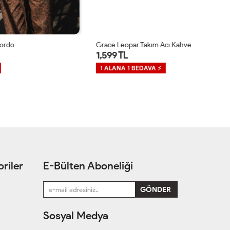
Grace Leopar Takım Acı Kahve
Gr
1,599 TL
1
1 ALANA 1 BEDAVA ⚡
1
riler
E-Bülten Aboneliği
Sosyal Medya