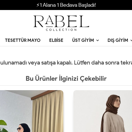
⚡1 Alana 1 Bedava Başladı!
TESETTÜR MAYO
ELBISE
ÜST GIYIM
DIŞ GIYIM
 bulunamadı veya satışa kapalı. Lütfen daha sonra tek
Bu Ürünler İlginizi Çekebilir