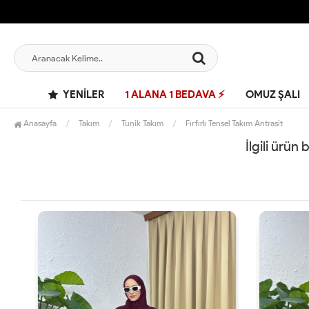
YENILER
1 ALANA 1 BEDAVA ⚡
OMUZ ŞALI
Anasayfa
Takım
Tunik Takım
Fırfırlı Tensel Takım Antrasit
İlgili ürün