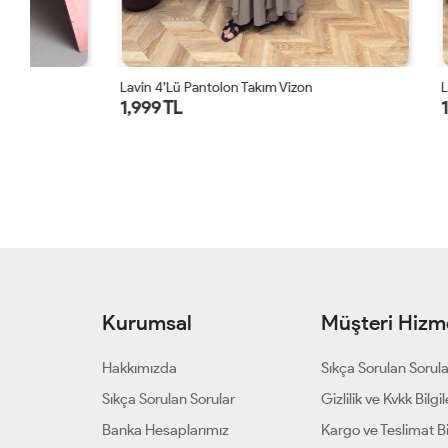
Lavin 4’lü Pantolon Takım Vizon
Lavin 4’lü Pa
1,999 TL
1,999 TL
Kurumsal
Müşteri Hizme
Hakkımızda
Sıkça Sorulan Sorul
Sıkça Sorulan Sorular
Gizlilik ve Kvkk Bilgil
Banka Hesaplarımız
Kargo ve Teslimat Bil