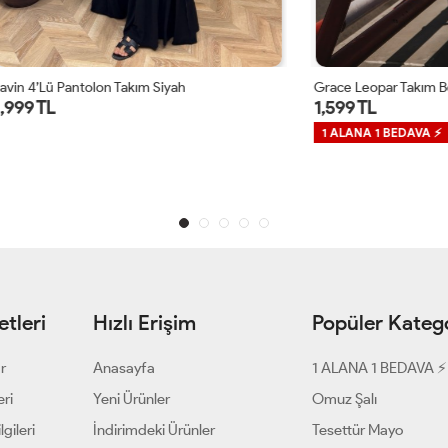
ntolon Takım Siyah
Grace Leopar Takım Bordo
1,599 TL
1 ALANA 1 BEDAVA ⚡
tleri
Hızlı Erişim
Popüler Katego
ar
Anasayfa
1 ALANA 1 BEDAVA ⚡
eri
Yeni Ürünler
Omuz Şalı
gileri
İndirimdeki Ürünler
Tesettür Mayo