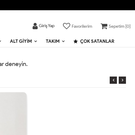
Giriş Yap
Favorilerim
Sepetim [
0
]
ALT GIYIM
TAKIM
ÇOK SATANLAR
rar deneyin.