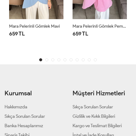
vi
Mara Pelerinli Gömlek Pembe
Luna Kemerli Gömlek Yağ Yeşili
659 TL
659 TL
Kurumsal
Müşteri Hizmetleri
Hakkımızda
Sıkça Sorulan Sorular
Sıkça Sorulan Sorular
Gizlilik ve Kvkk Bilgileri
Banka Hesaplarımız
Kargo ve Teslimat Bilgileri
Sipariş Takibi
İptal ve İade Koşulları