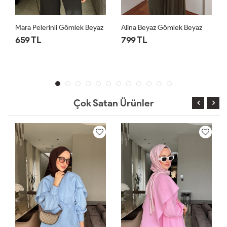
z
Alina Beyaz Gömlek Beyaz
Düğmeli Siyah Gömlek Siyah
799 TL
299 TL
1 ALANA 1 BEDAVA ⚡
Çok Satan Ürünler