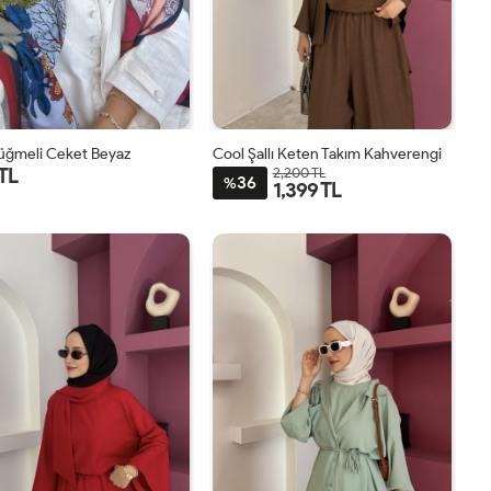
Düğmeli Ceket Beyaz
Cool Şallı Keten Takım Kahverengi
 TL
2,200 TL
36
%
1,399 TL
1
2
STD