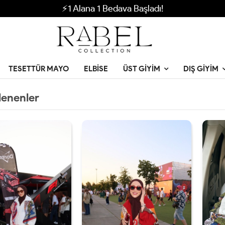
⚡1 Alana 1 Bedava Başladı!
TESETTÜR MAYO
ELBISE
ÜST GIYIM
DIŞ GIYIM
lenenler