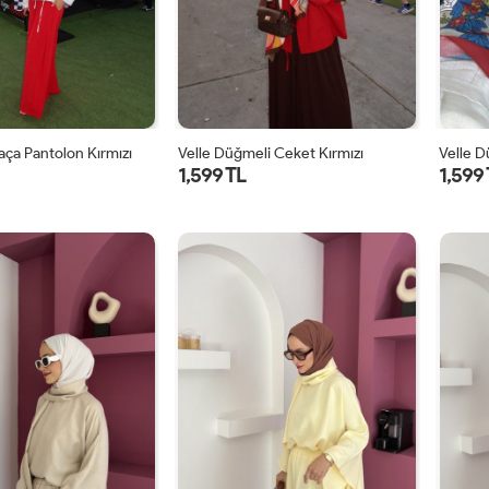
Paça Pantolon Kırmızı
Velle Düğmeli Ceket Kırmızı
Velle 
1,599 TL
1,599
1
2
1
2