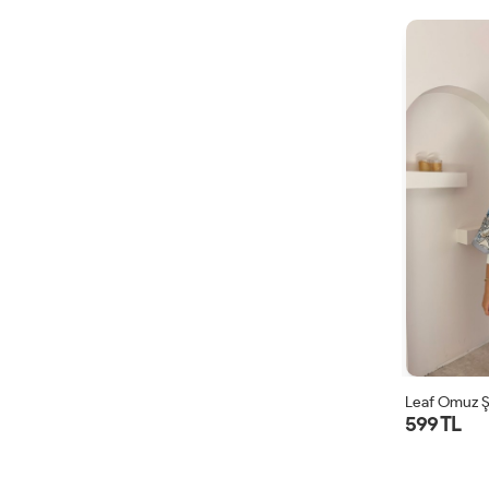
Leaf Omuz Ş
599 TL