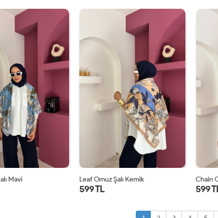
STD
STD
alı Mavi
Leaf Omuz Şalı Kemik
Chain 
599 TL
599 T
STD
STD