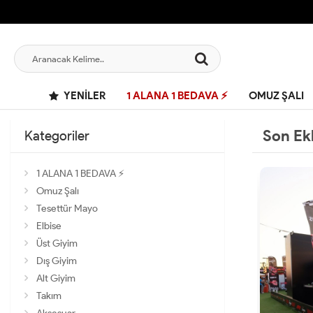
YENILER
1 ALANA 1 BEDAVA ⚡
OMUZ ŞALI
Son Ek
Kategoriler
1 ALANA 1 BEDAVA ⚡
Omuz Şalı
Tesettür Mayo
Elbise
Üst Giyim
Dış Giyim
Alt Giyim
Takım