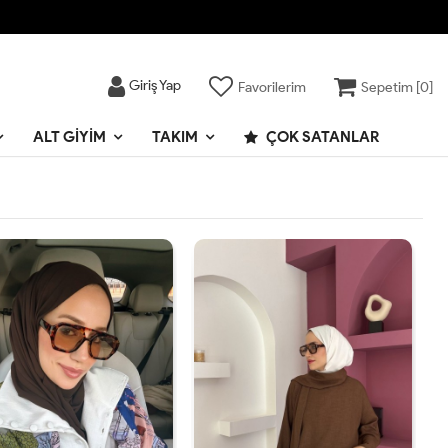
Giriş Yap
Favorilerim
Sepetim [
0
]
ALT GIYIM
TAKIM
ÇOK SATANLAR