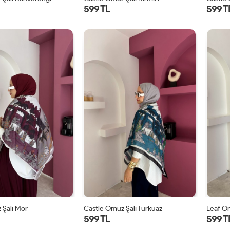
599 TL
599 T
STD
STD
 Şalı Mor
Castle Omuz Şalı Turkuaz
Leaf Om
599 TL
599 T