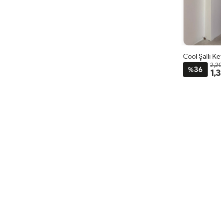
Cool Şallı K
2,2
36
%
1,