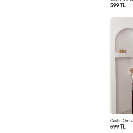
599 TL
Castle Omuz
599 TL