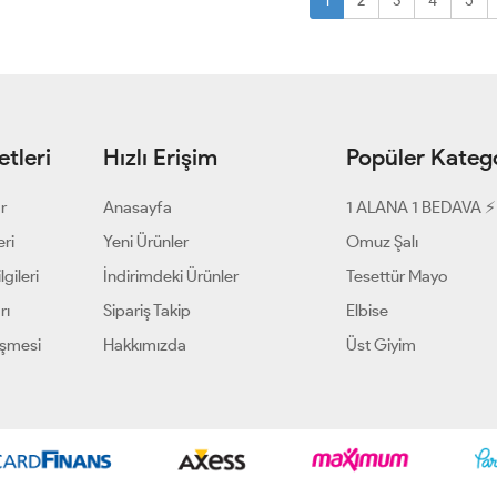
1
2
3
4
5
tleri
Hızlı Erişim
Popüler Katego
ar
Anasayfa
1 ALANA 1 BEDAVA ⚡
eri
Yeni Ürünler
Omuz Şalı
gileri
İndirimdeki Ürünler
Tesettür Mayo
rı
Sipariş Takip
Elbise
eşmesi
Hakkımızda
Üst Giyim