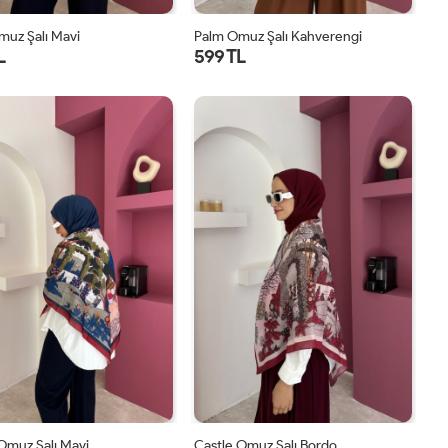
muz Şalı Mavi
Palm Omuz Şalı Kahverengi
L
599 TL
STD
STD
Omuz Şalı Mavi
Castle Omuz Şalı Bordo