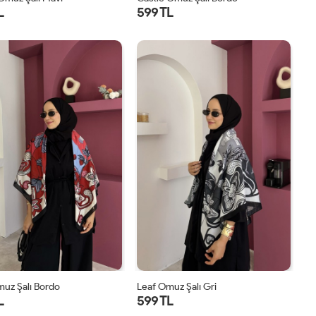
L
599 TL
STD
STD
uz Şalı Bordo
Leaf Omuz Şalı Gri
L
599 TL