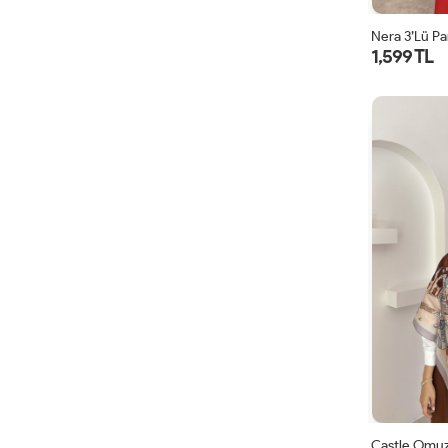
Nera 3’lü Pa
1,599 TL
Castle Omuz