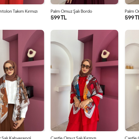
ntolon Takım Kırmızı
Palm Omuz Şalı Bordo
Palm O
599 TL
599 T
STD
STD
 Şalı Kahverengi
Castle Omuz Şalı Kırmızı
Castle 