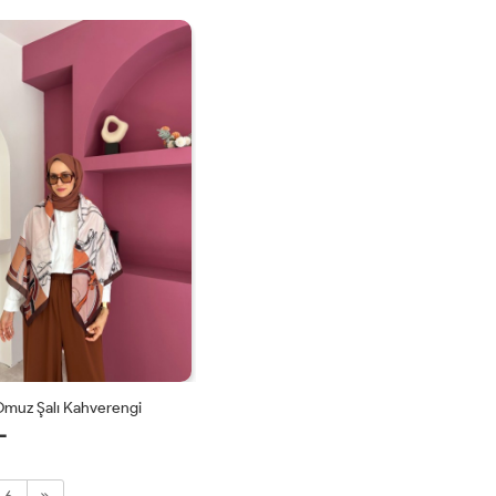
STD
STD
Omuz Şalı Kahverengi
L
STD