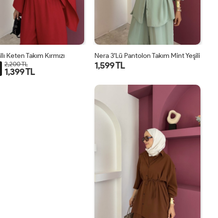
llı Keten Takım Kırmızı
Nera 3’lü Pantolon Takım Mint Yeşili
1,599 TL
2,200 TL
1,399 TL
STD
STD