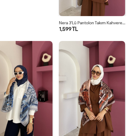
Nera 3’lü Pantolon Takım Kahverengi
1,599 TL
STD