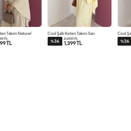
eten Takım Naturel
Cool Şallı Keten Takım Sarı
Cool Şa
00 TL
2,200 TL
36
36
%
%
399 TL
1,399 TL
STD
STD