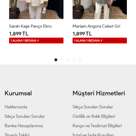
Mariam Angora Ceket Gri
Sarah Kaşe Panço Acı Kahve
1,899 TL
1,899 TL
1 ALANA 1 BEDAVA ⚡
1 ALANA 1 BEDAVA ⚡
Kurumsal
Müşteri Hizmetleri
Hakkımızda
Sıkça Sorulan Sorular
Sıkça Sorulan Sorular
Gizlilik ve Kvkk Bilgileri
Banka Hesaplarımız
Kargo ve Teslimat Bilgileri
Sipariş Takibi
İptal ve İade Koşulları