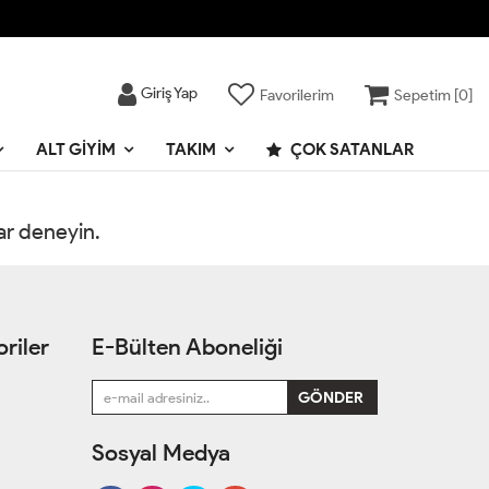
Giriş Yap
Favorilerim
Sepetim [
0
]
ALT GIYIM
TAKIM
ÇOK SATANLAR
rar deneyin.
riler
E-Bülten Aboneliği
Sosyal Medya