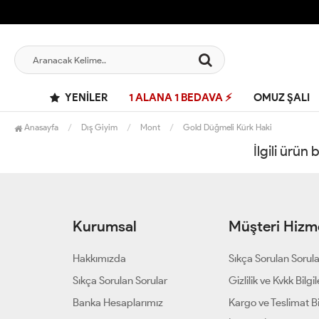
YENILER
1 ALANA 1 BEDAVA ⚡
OMUZ ŞALI
Anasayfa
Dış Giyim
Mont
Gold Düğmeli Kürk Haki
İlgili ürün
Kurumsal
Müşteri Hizme
Hakkımızda
Sıkça Sorulan Sorul
Sıkça Sorulan Sorular
Gizlilik ve Kvkk Bilgil
Banka Hesaplarımız
Kargo ve Teslimat Bil