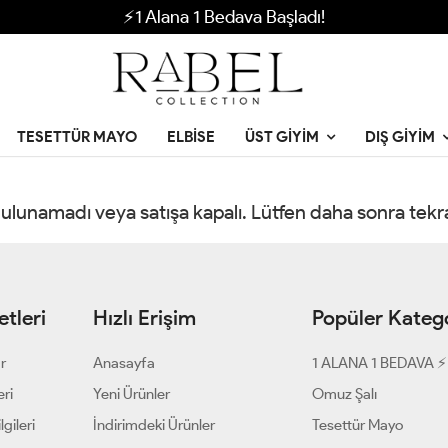
⚡1 Alana 1 Bedava Başladı!
TESETTÜR MAYO
ELBISE
ÜST GIYIM
DIŞ GIYIM
 bulunamadı veya satışa kapalı. Lütfen daha sonra tek
tleri
Hızlı Erişim
Popüler Katego
ar
Anasayfa
1 ALANA 1 BEDAVA ⚡
eri
Yeni Ürünler
Omuz Şalı
gileri
İndirimdeki Ürünler
Tesettür Mayo