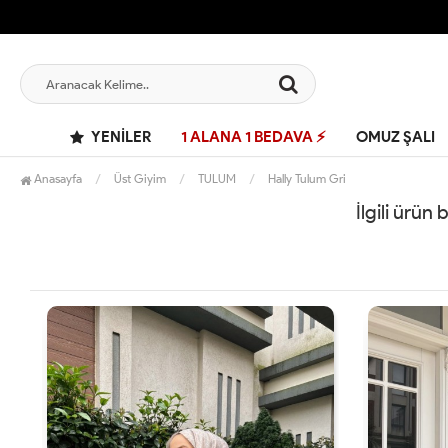
YENILER
1 ALANA 1 BEDAVA ⚡
OMUZ ŞALI
Anasayfa
Üst Giyim
TULUM
Hally Tulum Gri
İlgili ürün