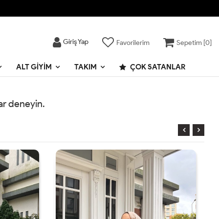
Giriş Yap
Favorilerim
Sepetim [
0
]
ALT GIYIM
TAKIM
ÇOK SATANLAR
rar deneyin.