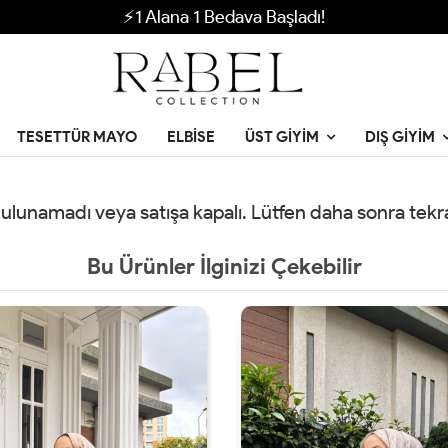
⚡1 Alana 1 Bedava Başladı!
TESETTÜR MAYO
ELBISE
ÜST GIYIM
DIŞ GIYIM
 bulunamadı veya satışa kapalı. Lütfen daha sonra tek
Bu Ürünler İlginizi Çekebilir