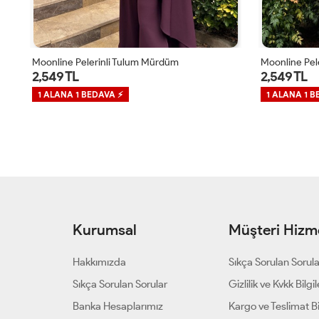
Moonline Pelerinli Tulum Pudra
Moonline Pel
2,549 TL
2,549 TL
1 ALANA 1 BEDAVA ⚡
1 ALANA 1 B
Kurumsal
Müşteri Hizme
Hakkımızda
Sıkça Sorulan Sorul
Sıkça Sorulan Sorular
Gizlilik ve Kvkk Bilgil
Banka Hesaplarımız
Kargo ve Teslimat Bil