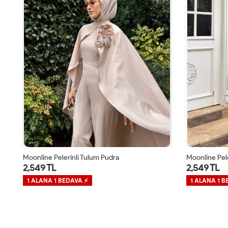
Moonline Pelerinli Tulum Mürdüm
Moonline Pele
2,549 TL
2,549 TL
1 ALANA 1 BEDAVA ⚡
1 ALANA 1 B