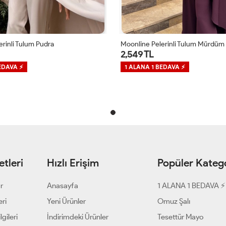
erinli Tulum Mürdüm
Moonline Pelerinli Tulum Pudra
2,549 TL
EDAVA ⚡
1 ALANA 1 BEDAVA ⚡
tleri
Hızlı Erişim
Popüler Katego
ar
Anasayfa
1 ALANA 1 BEDAVA ⚡
eri
Yeni Ürünler
Omuz Şalı
gileri
İndirimdeki Ürünler
Tesettür Mayo