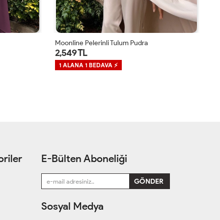
Moonline Pelerinli Tulum Mürdüm
Mo
2,549 TL
2
1 ALANA 1 BEDAVA ⚡
1
riler
E-Bülten Aboneliği
Sosyal Medya