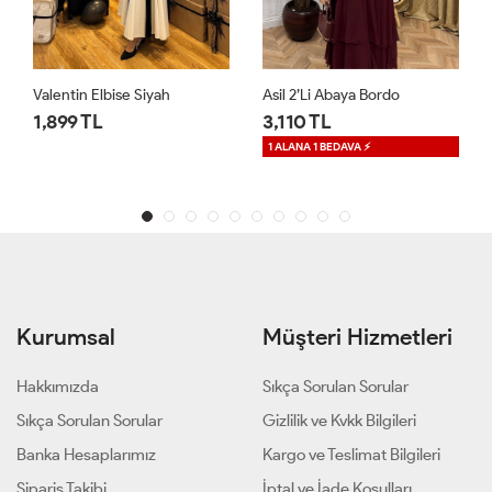
Asil 2’li Abaya Bordo
Premium Mihra Kaftan Siyah
3,110 TL
2,499 TL
1 ALANA 1 BEDAVA ⚡
Kurumsal
Müşteri Hizmetleri
Hakkımızda
Sıkça Sorulan Sorular
Sıkça Sorulan Sorular
Gizlilik ve Kvkk Bilgileri
Banka Hesaplarımız
Kargo ve Teslimat Bilgileri
Sipariş Takibi
İptal ve İade Koşulları