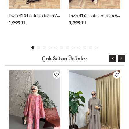
izon
Lavin 4’lü Pantolon Takım Bordo
Lavin 4’lü Pantolon Takım Siyah
1,999 TL
1,999 TL
Çok Satan Ürünler