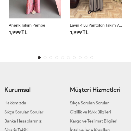
Lavin 4’lü Pantolon Takım Vizon
Lavin 4’lü Pantolon Takım Siyah
1,999 TL
1,999 TL
Kurumsal
Müşteri Hizmetleri
Hakkımızda
Sıkça Sorulan Sorular
Sıkça Sorulan Sorular
Gizlilik ve Kvkk Bilgileri
Banka Hesaplarımız
Kargo ve Teslimat Bilgileri
Sipariş Takibi
İptal ve İade Koşulları