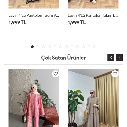
n Takım Vizon
Lavin 4’lü Pantolon Takım Bordo
Lavin 4’lü Pantolon Takım Siyah
1,999 TL
1,999 TL
Çok Satan Ürünler