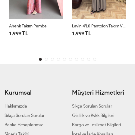
be
Lavin 4’lü Pantolon Takım Vizon
1,999 TL
1,999 TL
Kurumsal
Müşteri Hizmetleri
Hakkımızda
Sıkça Sorulan Sorular
Sıkça Sorulan Sorular
Gizlilik ve Kvkk Bilgileri
Banka Hesaplarımız
Kargo ve Teslimat Bilgileri
Sipariş Takibi
İptal ve İade Koşulları