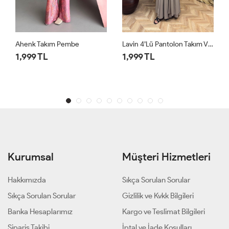
Lavin 4’lü Pantolon Takım Vizon
Lavin 4’lü Pantolon Takım Siyah
1,999 TL
1,999 TL
Kurumsal
Müşteri Hizmetleri
Hakkımızda
Sıkça Sorulan Sorular
Sıkça Sorulan Sorular
Gizlilik ve Kvkk Bilgileri
Banka Hesaplarımız
Kargo ve Teslimat Bilgileri
Sipariş Takibi
İptal ve İade Koşulları