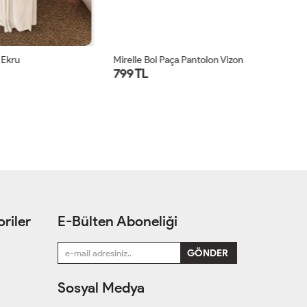
Mirelle Bol Paça Pantolon Vizon
Mi
799 TL
7
riler
E-Bülten Aboneliği
Sosyal Medya