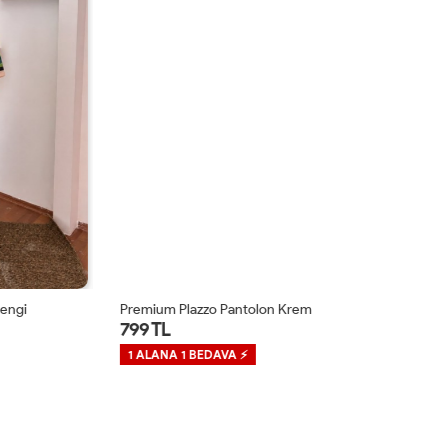
ngi
Premium Plazzo Pantolon Krem
Mi
799 TL
7
1 ALANA 1 BEDAVA ⚡