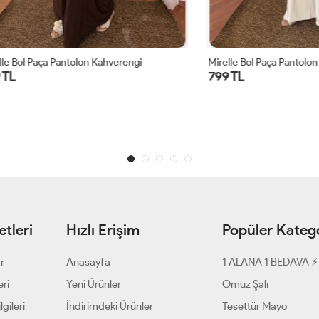
Paça Pantolon Kahverengi
Mirelle Bol Paça Pantolon Ekru
799 TL
tleri
Hızlı Erişim
Popüler Katego
ar
Anasayfa
1 ALANA 1 BEDAVA ⚡
eri
Yeni Ürünler
Omuz Şalı
gileri
İndirimdeki Ürünler
Tesettür Mayo