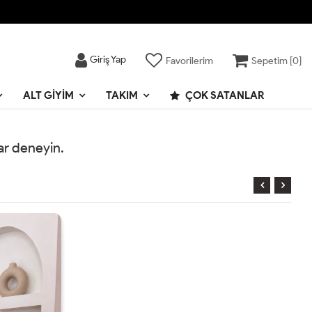
Giriş Yap
Favorilerim
Sepetim [
0
]
ALT GIYIM
TAKIM
ÇOK SATANLAR
rar deneyin.