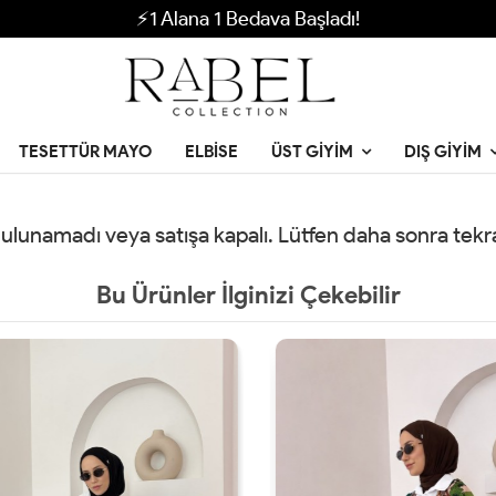
⚡1 Alana 1 Bedava Başladı!
TESETTÜR MAYO
ELBISE
ÜST GIYIM
DIŞ GIYIM
 bulunamadı veya satışa kapalı. Lütfen daha sonra tek
Bu Ürünler İlginizi Çekebilir