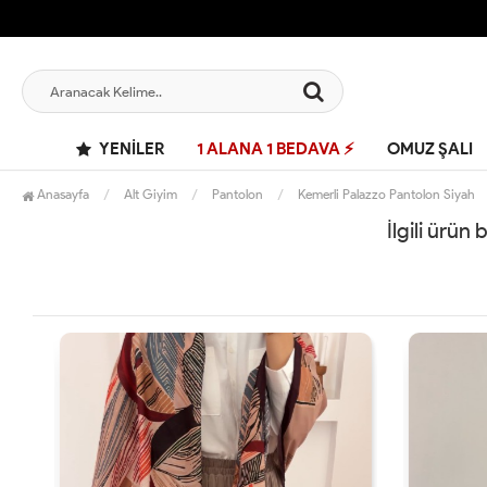
YENILER
1 ALANA 1 BEDAVA ⚡
OMUZ ŞALI
Anasayfa
Alt Giyim
Pantolon
Kemerli Palazzo Pantolon Siyah
İlgili ürün