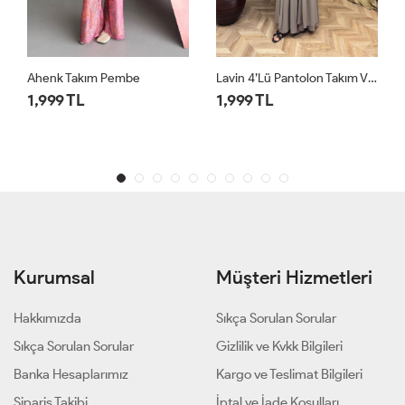
Lavin 4’lü Pantolon Takım Vizon
Lavin 4’lü Pantolon Takım Siyah
1,999 TL
1,999 TL
Kurumsal
Müşteri Hizmetleri
Hakkımızda
Sıkça Sorulan Sorular
Sıkça Sorulan Sorular
Gizlilik ve Kvkk Bilgileri
Banka Hesaplarımız
Kargo ve Teslimat Bilgileri
Sipariş Takibi
İptal ve İade Koşulları