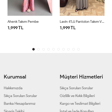
Lavin 4’lü Pantolon Takım Vizon
Grace Leopar Takım Bordo
1,999 TL
1,599 TL
1 ALANA 1 BEDAVA ⚡
Kurumsal
Müşteri Hizmetleri
Hakkımızda
Sıkça Sorulan Sorular
Sıkça Sorulan Sorular
Gizlilik ve Kvkk Bilgileri
Banka Hesaplarımız
Kargo ve Teslimat Bilgileri
Sipariş Takibi
İptal ve İade Koşulları