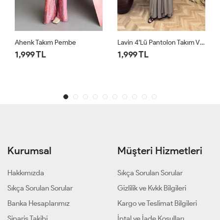
Lavin 4’lü Pantolon Takım Vizon
Lavin 4’lü Pantolon Takım Siyah
1,999 TL
1,999 TL
Kurumsal
Müşteri Hizmetleri
Hakkımızda
Sıkça Sorulan Sorular
Sıkça Sorulan Sorular
Gizlilik ve Kvkk Bilgileri
Banka Hesaplarımız
Kargo ve Teslimat Bilgileri
Sipariş Takibi
İptal ve İade Koşulları