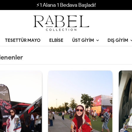
⚡1 Alana 1 Bedava Başladı!
TESETTÜR MAYO
ELBISE
ÜST GIYIM
DIŞ GIYIM
lenenler