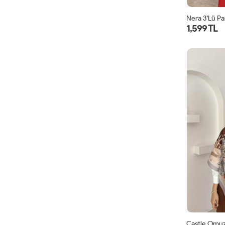
Nera 3’lü Pa
1,599 TL
Castle Omuz