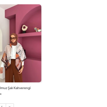
STD
STD
Omuz Şalı Kahverengi
L
STD