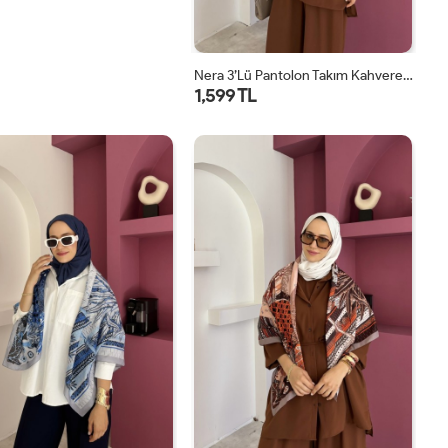
Nera 3’lü Pantolon Takım Kahverengi
1,599 TL
STD