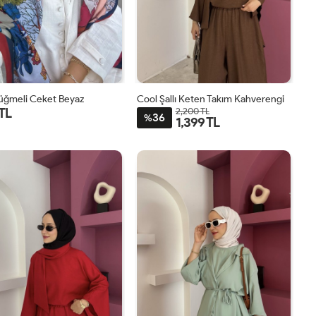
Düğmeli Ceket Beyaz
Cool Şallı Keten Takım Kahverengi
 TL
2,200 TL
36
%
1,399 TL
1
2
STD