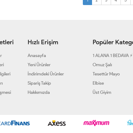
1
2
3
4
5
tleri
Hızlı Erişim
Popüler Katego
ar
Anasayfa
1 ALANA 1 BEDAVA ⚡
eri
Yeni Ürünler
Omuz Şalı
gileri
İndirimdeki Ürünler
Tesettür Mayo
rı
Sipariş Takip
Elbise
eşmesi
Hakkımızda
Üst Giyim