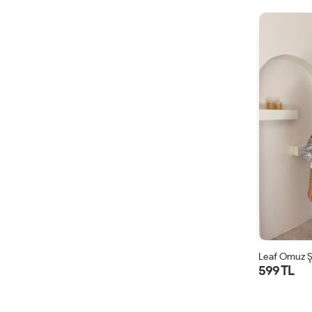
Leaf Omuz Ş
599 TL