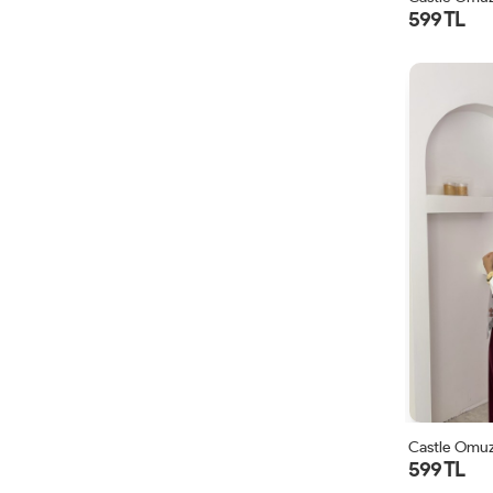
599 TL
Castle Omuz
599 TL