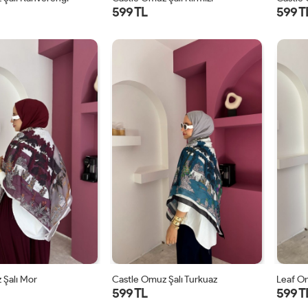
599 TL
599 T
STD
STD
 Şalı Mor
Castle Omuz Şalı Turkuaz
Leaf Om
599 TL
599 T