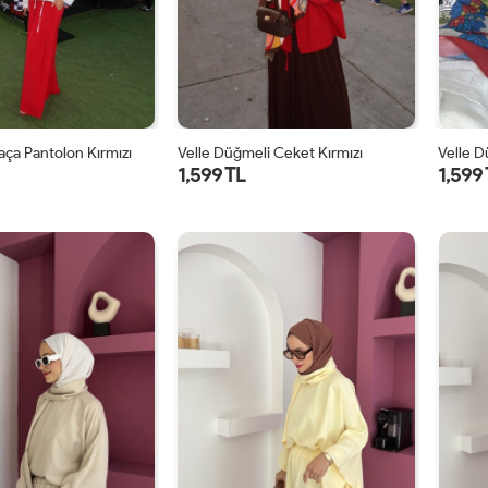
Paça Pantolon Kırmızı
Velle Düğmeli Ceket Kırmızı
Velle 
1,599 TL
1,599
1
2
1
2