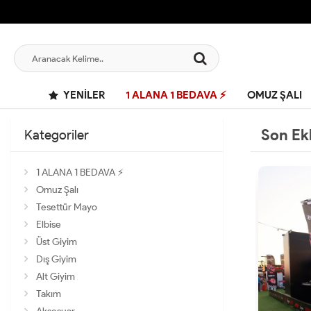
YENILER
1 ALANA 1 BEDAVA ⚡
OMUZ ŞALI
Son Ek
Kategoriler
1 ALANA 1 BEDAVA ⚡
Omuz Şalı
Tesettür Mayo
Elbise
Üst Giyim
Dış Giyim
Alt Giyim
Takım