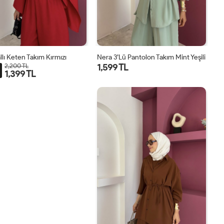
llı Keten Takım Kırmızı
Nera 3’lü Pantolon Takım Mint Yeşili
1,599 TL
2,200 TL
1,399 TL
STD
STD