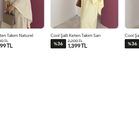
eten Takım Naturel
Cool Şallı Keten Takım Sarı
Cool Şa
00 TL
2,200 TL
36
36
%
%
399 TL
1,399 TL
STD
STD