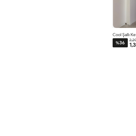
Cool Şallı K
2,2
36
%
1,