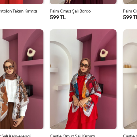
ntolon Takım Kırmızı
Palm Omuz Şalı Bordo
Palm O
599 TL
599 T
STD
STD
 Şalı Kahverengi
Castle Omuz Şalı Kırmızı
Castle 