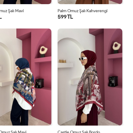
muz Şalı Mavi
Palm Omuz Şalı Kahverengi
L
599 TL
STD
STD
Omuz Şalı Mavi
Castle Omuz Şalı Bordo