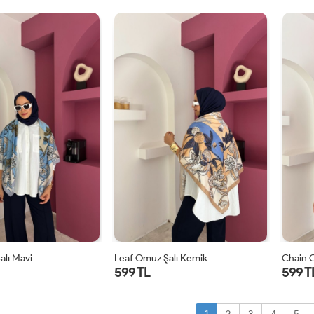
STD
STD
alı Mavi
Leaf Omuz Şalı Kemik
Chain 
599 TL
599 T
STD
STD