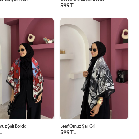
L
599 TL
STD
STD
uz Şalı Bordo
Leaf Omuz Şalı Gri
L
599 TL