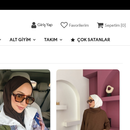
Giriş Yap
Favorilerim
Sepetim [
0
]
ALT GIYIM
TAKIM
ÇOK SATANLAR