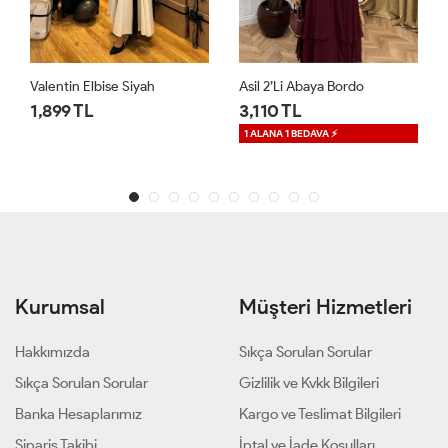
Asil 2’li Abaya Bordo
RAB Dantelli Elbise Acı Kahve
3,110 TL
1,650 TL
1 ALANA 1 BEDAVA ⚡
1 ALANA 1 BEDAVA ⚡
Kurumsal
Müşteri Hizmetleri
Hakkımızda
Sıkça Sorulan Sorular
Sıkça Sorulan Sorular
Gizlilik ve Kvkk Bilgileri
Banka Hesaplarımız
Kargo ve Teslimat Bilgileri
Sipariş Takibi
İptal ve İade Koşulları