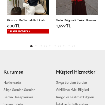
 Lacivert
Velle Düğmeli Ceket Kırmızı
Regalia Denim Ceket Mavi
1,599 TL
1,699 TL
1 ALANA 1 BEDAVA ⚡
Kurumsal
Müşteri Hizmetleri
Hakkımızda
Sıkça Sorulan Sorular
Sıkça Sorulan Sorular
Gizlilik ve Kvkk Bilgileri
Banka Hesaplarımız
Kargo ve Teslimat Bilgileri
Sipariş Takibi
İptal ve İade Koşulları