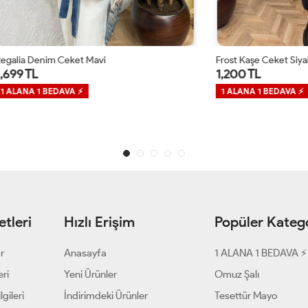
m Ceket Mavi
Frost Kaşe Ceket Siyah
1,200 TL
EDAVA ⚡
1 ALANA 1 BEDAVA ⚡
tleri
Hızlı Erişim
Popüler Katego
ar
Anasayfa
1 ALANA 1 BEDAVA ⚡
eri
Yeni Ürünler
Omuz Şalı
gileri
İndirimdeki Ürünler
Tesettür Mayo