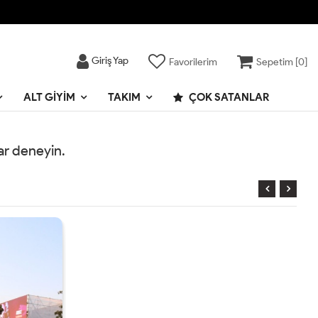
Giriş Yap
Favorilerim
Sepetim [
0
]
ALT GIYIM
TAKIM
ÇOK SATANLAR
rar deneyin.