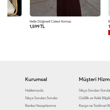
Velle Düğmeli Ceket Kırmızı
Regalia Deni
1,599 TL
1,699 TL
1 ALANA 1 B
Kurumsal
Müşteri Hizme
Hakkımızda
Sıkça Sorulan Sorul
Sıkça Sorulan Sorular
Gizlilik ve Kvkk Bilgil
Banka Hesaplarımız
Kargo ve Teslimat Bil