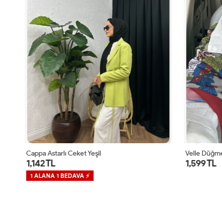
Cappa Astarlı Ceket Yeşil
Velle Düğmel
1,142 TL
1,599 TL
1 ALANA 1 BEDAVA ⚡