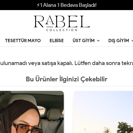
⚡1 Alana 1 Bedava Başladı!
TESETTÜR MAYO
ELBISE
ÜST GIYIM
DIŞ GIYIM
 bulunamadı veya satışa kapalı. Lütfen daha sonra tek
Bu Ürünler İlginizi Çekebilir