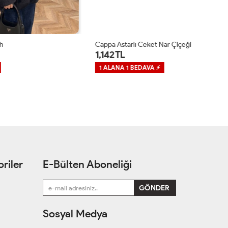
Cappa Astarlı Ceket Nar Çiçeği
Re
1,142 TL
1
1 ALANA 1 BEDAVA ⚡
1
riler
E-Bülten Aboneliği
Sosyal Medya