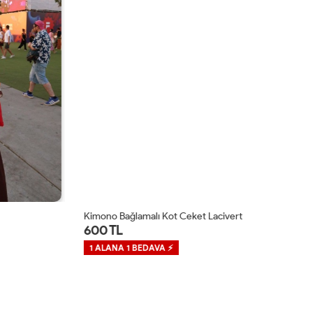
Kimono Bağlamalı Kot Ceket Lacivert
Ni
600 TL
1,
1 ALANA 1 BEDAVA ⚡
1