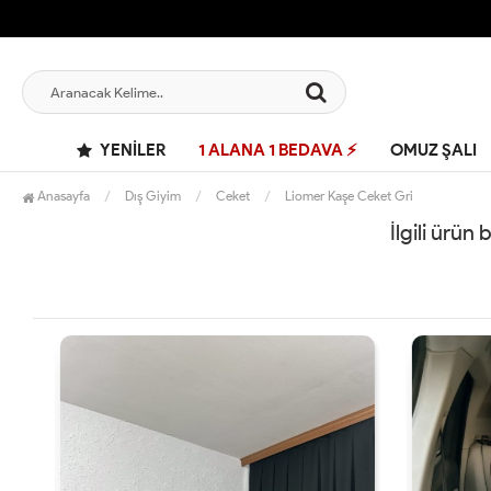
YENILER
1 ALANA 1 BEDAVA ⚡
OMUZ ŞALI
Anasayfa
Dış Giyim
Ceket
Liomer Kaşe Ceket Gri
İlgili ürün