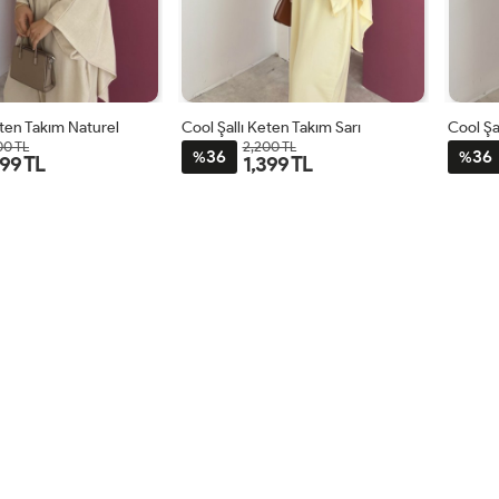
eten Takım Naturel
Cool Şallı Keten Takım Sarı
Cool Şa
00 TL
2,200 TL
36
36
%
%
399 TL
1,399 TL
STD
STD