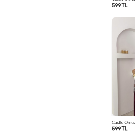
599 TL
Castle Omuz
599 TL