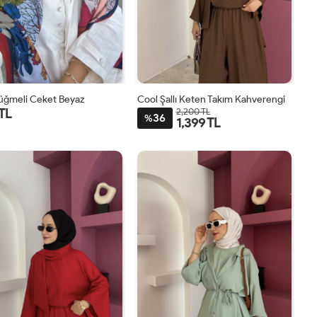
Düğmeli Ceket Beyaz
Cool Şallı Keten Takım Kahverengi
 TL
2,200 TL
36
%
1,399 TL
1
2
STD