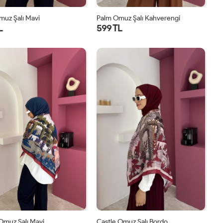
muz Şalı Mavi
Palm Omuz Şalı Kahverengi
L
599 TL
STD
STD
Omuz Şalı Mavi
Castle Omuz Şalı Bordo