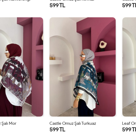
599 TL
599 T
STD
STD
 Şalı Mor
Castle Omuz Şalı Turkuaz
Leaf Om
599 TL
599 T