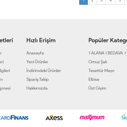
1
2
3
4
5
tleri
Hızlı Erişim
Popüler Katego
ar
Anasayfa
1 ALANA 1 BEDAVA ⚡
eri
Yeni Ürünler
Omuz Şalı
gileri
İndirimdeki Ürünler
Tesettür Mayo
rı
Sipariş Takip
Elbise
eşmesi
Hakkımızda
Üst Giyim