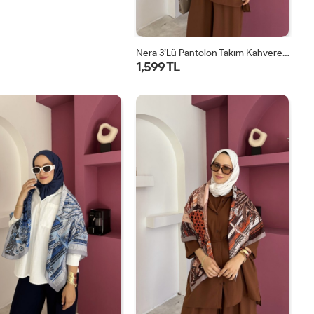
Nera 3’lü Pantolon Takım Kahverengi
1,599 TL
STD