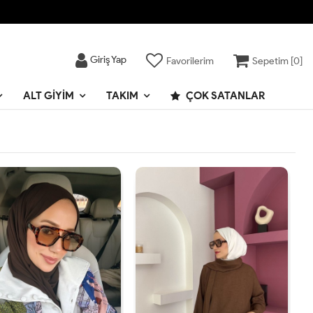
Giriş Yap
Favorilerim
Sepetim [
0
]
ALT GIYIM
TAKIM
ÇOK SATANLAR