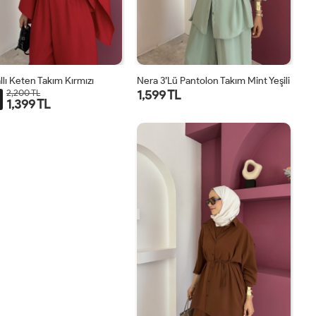
llı Keten Takım Kırmızı
Nera 3’lü Pantolon Takım Mint Yeşili
1,599 TL
2,200 TL
1,399 TL
STD
STD