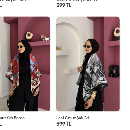
L
599 TL
STD
STD
uz Şalı Bordo
Leaf Omuz Şalı Gri
L
599 TL