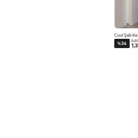
Cool Şallı K
2,2
36
%
1,