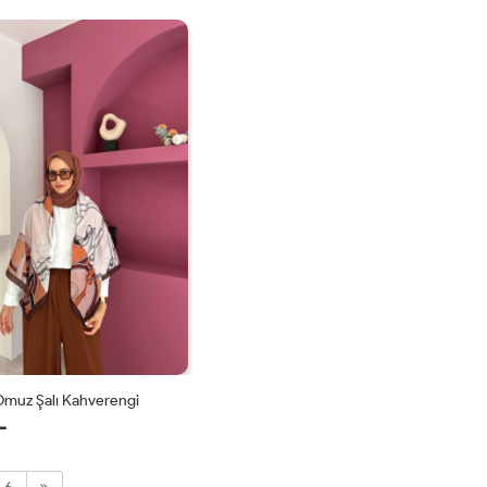
STD
STD
Omuz Şalı Kahverengi
L
STD