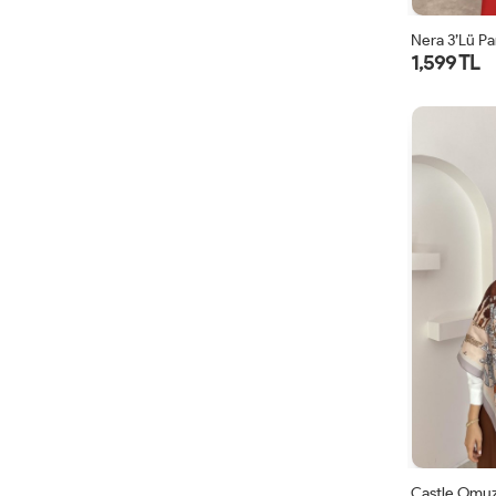
Nera 3’lü Pa
1,599 TL
Castle Omuz