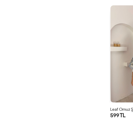
Leaf Omuz Ş
599 TL