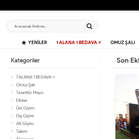
YENILER
1 ALANA 1 BEDAVA ⚡
OMUZ ŞALI
Son Ek
Kategoriler
1 ALANA 1 BEDAVA ⚡
Omuz Şalı
Tesettür Mayo
Elbise
Üst Giyim
Dış Giyim
Alt Giyim
Takım