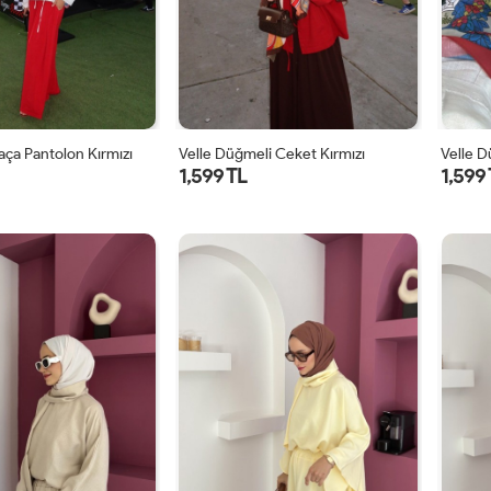
Paça Pantolon Kırmızı
Velle Düğmeli Ceket Kırmızı
Velle 
1,599 TL
1,599
1
2
1
2