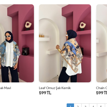
STD
STD
alı Mavi
Leaf Omuz Şalı Kemik
Chain 
599 TL
599 T
STD
STD