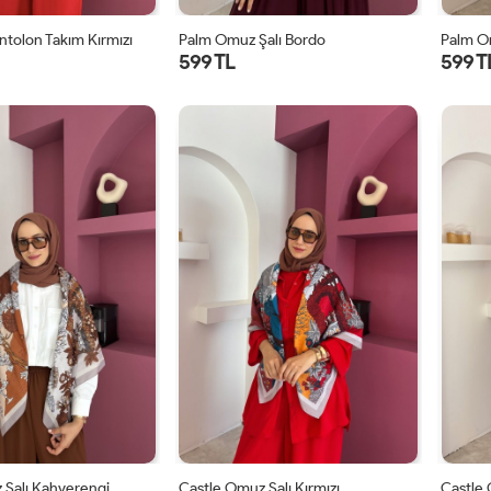
ntolon Takım Kırmızı
Palm Omuz Şalı Bordo
Palm O
599 TL
599 T
STD
STD
 Şalı Kahverengi
Castle Omuz Şalı Kırmızı
Castle 