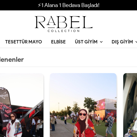
⚡1 Alana 1 Bedava Başladı!
TESETTÜR MAYO
ELBISE
ÜST GIYIM
DIŞ GIYIM
lenenler