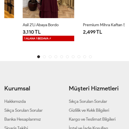
Asil 2’li Abaya Bordo
Premium Mihra Kaftan Siyah
3,110 TL
2,499 TL
1 ALANA 1 BEDAVA ⚡
Kurumsal
Müşteri Hizmetleri
Hakkımızda
Sıkça Sorulan Sorular
Sıkça Sorulan Sorular
Gizlilik ve Kvkk Bilgileri
Banka Hesaplarımız
Kargo ve Teslimat Bilgileri
Sipariş Takibi
İptal ve İade Koşulları