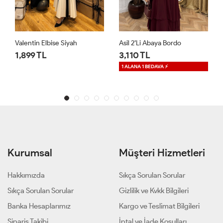
Asil 2’li Abaya Bordo
RAB Dantelli Elbise Acı Kahve
3,110 TL
1,650 TL
1 ALANA 1 BEDAVA ⚡
1 ALANA 1 BEDAVA ⚡
Kurumsal
Müşteri Hizmetleri
Hakkımızda
Sıkça Sorulan Sorular
Sıkça Sorulan Sorular
Gizlilik ve Kvkk Bilgileri
Banka Hesaplarımız
Kargo ve Teslimat Bilgileri
Sipariş Takibi
İptal ve İade Koşulları