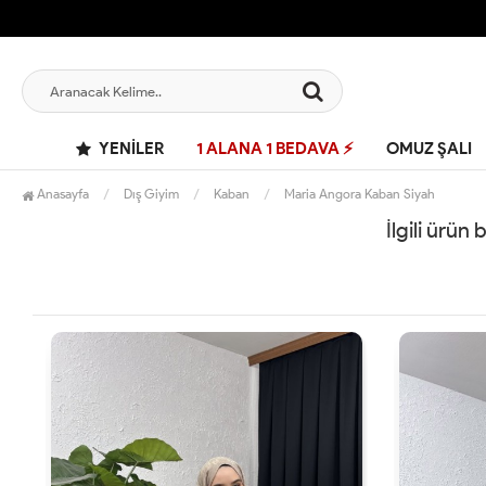
YENILER
1 ALANA 1 BEDAVA ⚡
OMUZ ŞALI
Anasayfa
Dış Giyim
Kaban
Maria Angora Kaban Siyah
İlgili ürün