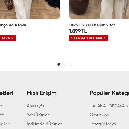
anço Acı Kahve
Olivo Dik Yaka Kaban Vizon
1,899 TL
EDAVA ⚡
1 ALANA 1 BEDAVA ⚡
tleri
Hızlı Erişim
Popüler Katego
ar
Anasayfa
1 ALANA 1 BEDAVA ⚡
eri
Yeni Ürünler
Omuz Şalı
gileri
İndirimdeki Ürünler
Tesettür Mayo