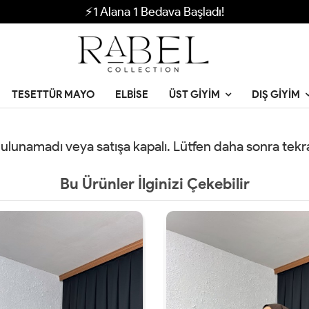
⚡1 Alana 1 Bedava Başladı!
TESETTÜR MAYO
ELBISE
ÜST GIYIM
DIŞ GIYIM
 bulunamadı veya satışa kapalı. Lütfen daha sonra tek
Bu Ürünler İlginizi Çekebilir