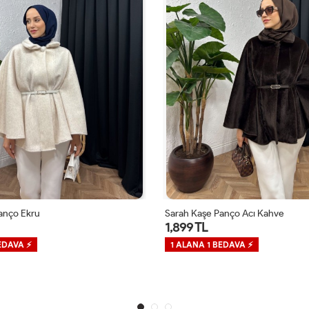
anço Ekru
Sarah Kaşe Panço Acı Kahve
1,899 TL
EDAVA ⚡
1 ALANA 1 BEDAVA ⚡