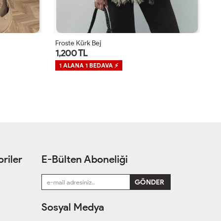
Froste Kürk Bej
Sa
1,200 TL
1
1 ALANA 1 BEDAVA ⚡
1
riler
E-Bülten Aboneliği
Sosyal Medya