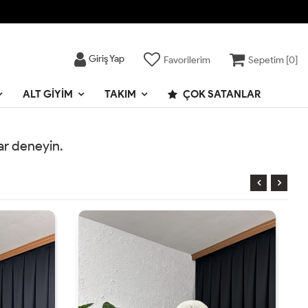
Giriş Yap
Favorilerim
Sepetim [
0
]
ALT GIYIM
TAKIM
ÇOK SATANLAR
rar deneyin.