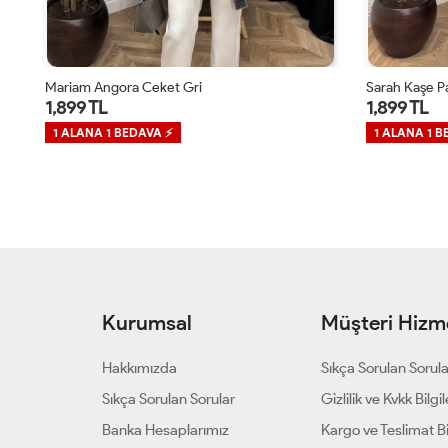
Mariam Angora Ceket Gri
Sarah Kaşe P
1,899 TL
1,899 TL
1 ALANA 1 BEDAVA ⚡
1 ALANA 1 B
Kurumsal
Müşteri Hizme
Hakkımızda
Sıkça Sorulan Sorul
Sıkça Sorulan Sorular
Gizlilik ve Kvkk Bilgil
Banka Hesaplarımız
Kargo ve Teslimat Bil