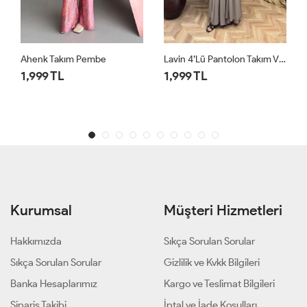
Lavin 4’lü Pantolon Takım Vizon
Lavin 4’lü Pantolon Takım Siyah
1,999 TL
1,999 TL
Kurumsal
Müşteri Hizmetleri
Hakkımızda
Sıkça Sorulan Sorular
Sıkça Sorulan Sorular
Gizlilik ve Kvkk Bilgileri
Banka Hesaplarımız
Kargo ve Teslimat Bilgileri
Sipariş Takibi
İptal ve İade Koşulları