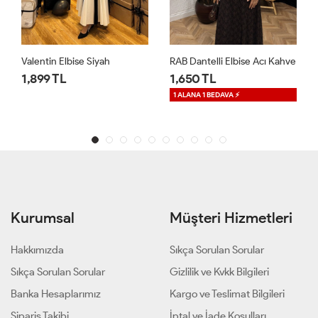
RAB Dantelli Elbise Acı Kahve
Moria İkili Kaftan Takım Bordo
1,650 TL
2,699 TL
1 ALANA 1 BEDAVA ⚡
1 ALANA 1 BEDAVA ⚡
Kurumsal
Müşteri Hizmetleri
Hakkımızda
Sıkça Sorulan Sorular
Sıkça Sorulan Sorular
Gizlilik ve Kvkk Bilgileri
Banka Hesaplarımız
Kargo ve Teslimat Bilgileri
Sipariş Takibi
İptal ve İade Koşulları