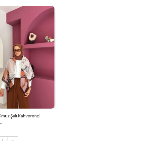
STD
STD
Omuz Şalı Kahverengi
L
STD