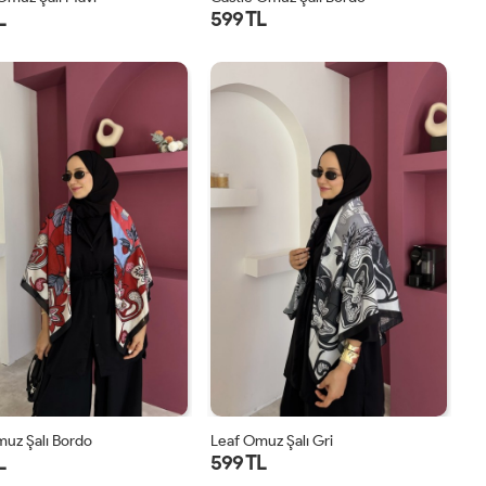
L
599 TL
STD
STD
uz Şalı Bordo
Leaf Omuz Şalı Gri
L
599 TL