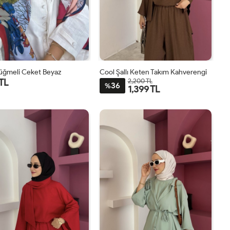
Düğmeli Ceket Beyaz
Cool Şallı Keten Takım Kahverengi
 TL
2,200 TL
36
%
1,399 TL
1
2
STD