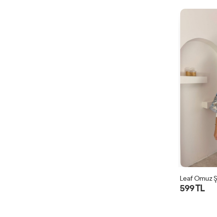
Leaf Omuz Ş
599 TL