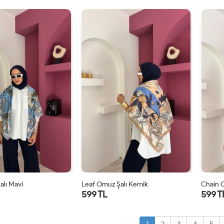
STD
STD
alı Mavi
Leaf Omuz Şalı Kemik
Chain 
599 TL
599 T
STD
STD