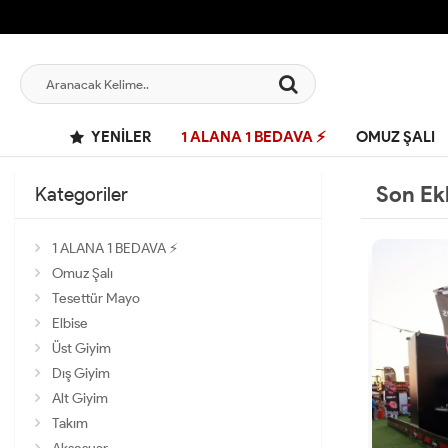
YENILER
1 ALANA 1 BEDAVA ⚡
OMUZ ŞALI
Son Ek
Kategoriler
1 ALANA 1 BEDAVA ⚡
Omuz Şalı
Tesettür Mayo
Elbise
Üst Giyim
Dış Giyim
Alt Giyim
Takım