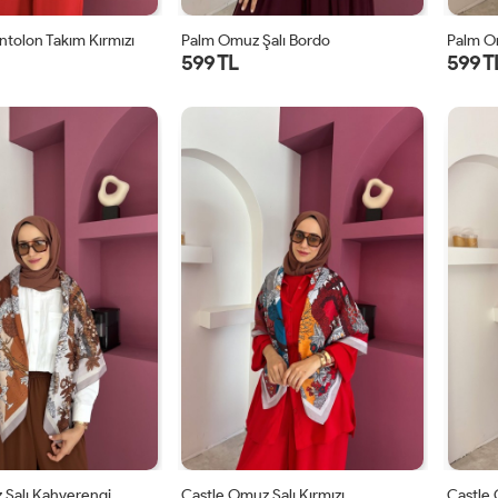
ntolon Takım Kırmızı
Palm Omuz Şalı Bordo
Palm O
599 TL
599 T
STD
STD
 Şalı Kahverengi
Castle Omuz Şalı Kırmızı
Castle 