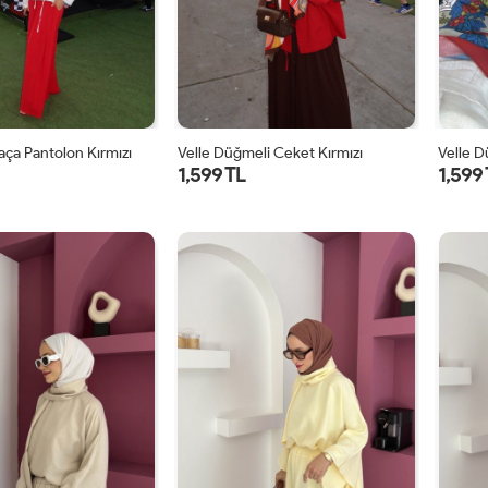
Paça Pantolon Kırmızı
Velle Düğmeli Ceket Kırmızı
Velle 
1,599 TL
1,599
1
2
1
2