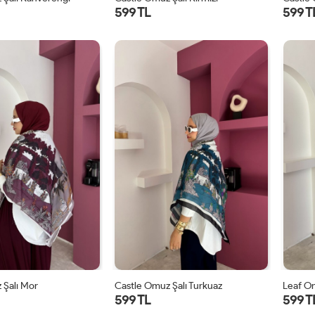
599 TL
599 T
STD
STD
 Şalı Mor
Castle Omuz Şalı Turkuaz
Leaf Om
599 TL
599 T