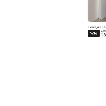
Cool Şallı K
2,2
36
%
1,