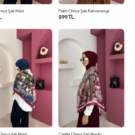
muz Şalı Mavi
Palm Omuz Şalı Kahverengi
L
599 TL
STD
STD
Omuz Şalı Mavi
Castle Omuz Şalı Bordo