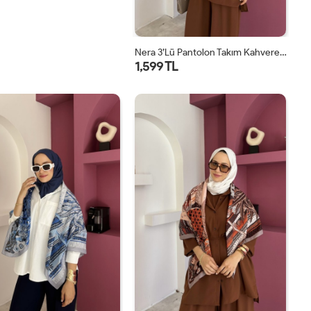
Nera 3’lü Pantolon Takım Kahverengi
1,599 TL
STD