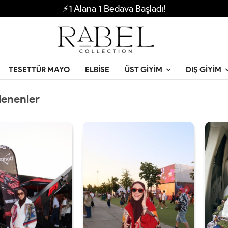
⚡1 Alana 1 Bedava Başladı!
TESETTÜR MAYO
ELBISE
ÜST GIYIM
DIŞ GIYIM
lenenler