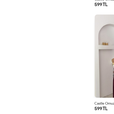
599 TL
Castle Omuz
599 TL