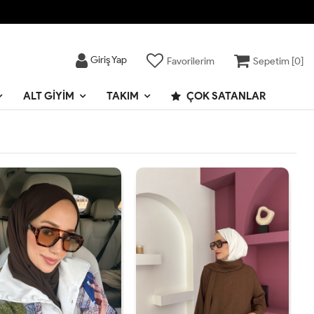
Giriş Yap
Favorilerim
Sepetim [
0
]
ALT GIYIM
TAKIM
ÇOK SATANLAR