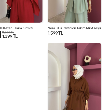
llı Keten Takım Kırmızı
Nera 3’lü Pantolon Takım Mint Yeşili
1,599 TL
2,200 TL
1,399 TL
STD
STD