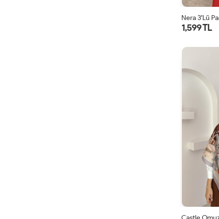
Nera 3’lü Pa
1,599 TL
Castle Omuz