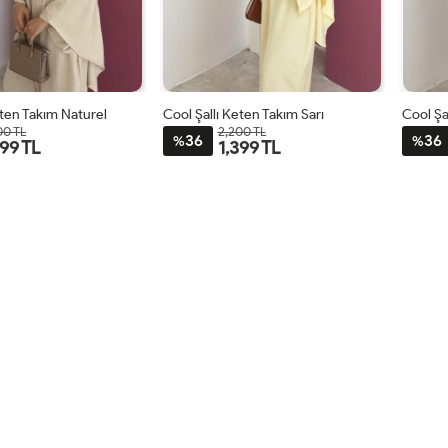
eten Takım Naturel
Cool Şallı Keten Takım Sarı
Cool Şa
00 TL
2,200 TL
36
36
%
%
399 TL
1,399 TL
STD
STD