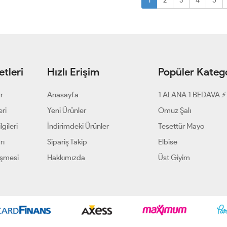
1
2
3
4
5
tleri
Hızlı Erişim
Popüler Katego
ar
Anasayfa
1 ALANA 1 BEDAVA ⚡
eri
Yeni Ürünler
Omuz Şalı
gileri
İndirimdeki Ürünler
Tesettür Mayo
rı
Sipariş Takip
Elbise
eşmesi
Hakkımızda
Üst Giyim