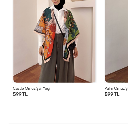
Palm Omuz Şalı Mürdüm
Love Omuz Şa
599 TL
599 TL