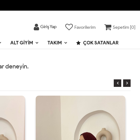
Giriş Yap
Favorilerim
Sepetim [
0
]
ALT GIYIM
TAKIM
ÇOK SATANLAR
rar deneyin.