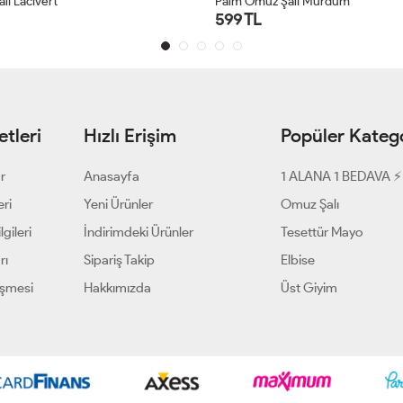
alı Mürdüm
Leaf Omuz Şalı Kırmızı
599 TL
tleri
Hızlı Erişim
Popüler Katego
ar
Anasayfa
1 ALANA 1 BEDAVA ⚡
eri
Yeni Ürünler
Omuz Şalı
gileri
İndirimdeki Ürünler
Tesettür Mayo
rı
Sipariş Takip
Elbise
eşmesi
Hakkımızda
Üst Giyim