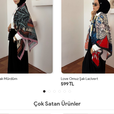
lı Lacivert
Line Omuz Şalı Kahverengi
599 TL
Çok Satan Ürünler