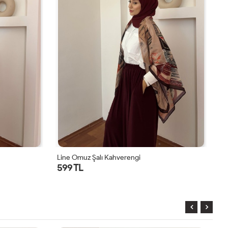
Castle Omuz Şalı Kahverengi
Et
599 TL
5