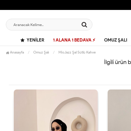
YENILER
1 ALANA 1 BEDAVA ⚡
OMUZ ŞALI
Anasayfa
Omuz Şalı
MioJazz Şal Sütlü Kahve
İlgili ürün