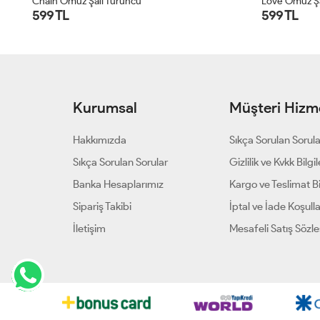
Love Omuz Şalı Lacivert
Palm Omuz Ş
599 TL
599 TL
Kurumsal
Müşteri Hizme
Hakkımızda
Sıkça Sorulan Sorul
Sıkça Sorulan Sorular
Gizlilik ve Kvkk Bilgil
Banka Hesaplarımız
Kargo ve Teslimat Bil
Sipariş Takibi
İptal ve İade Koşulla
İletişim
Mesafeli Satış Sözl