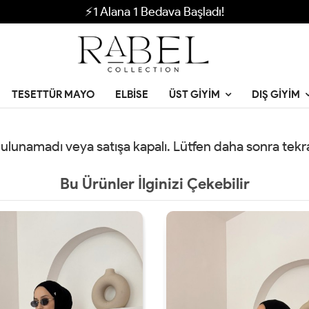
⚡1 Alana 1 Bedava Başladı!
TESETTÜR MAYO
ELBISE
ÜST GIYIM
DIŞ GIYIM
 bulunamadı veya satışa kapalı. Lütfen daha sonra tek
Bu Ürünler İlginizi Çekebilir