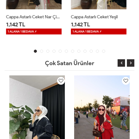
Cappa Astarlı Ceket Yeşil
Velle Düğmeli Ceket Beyaz
1,142 TL
1,599 TL
1 ALANA 1 BEDAVA ⚡
Çok Satan Ürünler