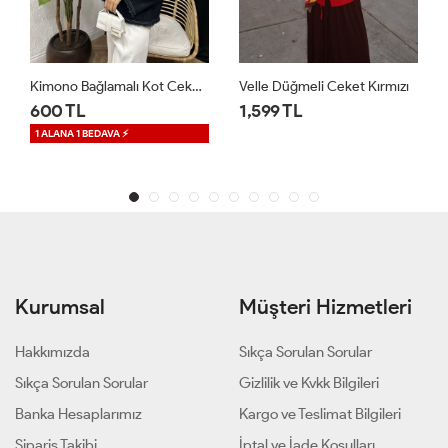
 Lacivert
Velle Düğmeli Ceket Kırmızı
Regalia Denim Ceket Mavi
1,599 TL
1,699 TL
1 ALANA 1 BEDAVA ⚡
Kurumsal
Müşteri Hizmetleri
Hakkımızda
Sıkça Sorulan Sorular
Sıkça Sorulan Sorular
Gizlilik ve Kvkk Bilgileri
Banka Hesaplarımız
Kargo ve Teslimat Bilgileri
Sipariş Takibi
İptal ve İade Koşulları