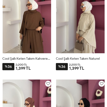
Cool Şallı Keten Takım Kahverengi
Cool Şallı Keten Takım Naturel
2,200 TL
2,200 TL
36
36
%
%
1,399 TL
1,399 TL
STD
STD