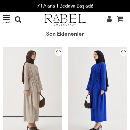
⚡1 Alana 1 Bedava Başladı!
menü
Son Eklenenler