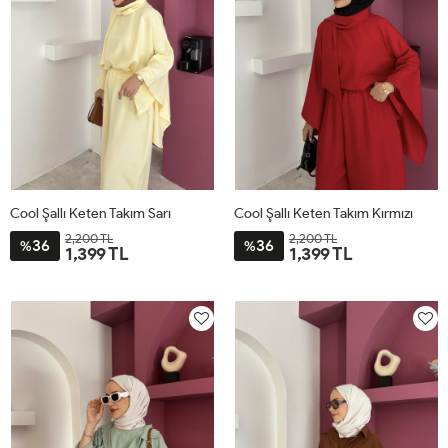
Cool Şallı Keten Takım Sarı
Cool Şallı Keten Takım Kırmızı
2,200 TL
2,200 TL
36
36
%
%
1,399 TL
1,399 TL
STD
STD