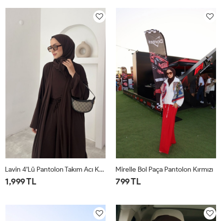
1
2
1
2
Lavin 4’lü Pantolon Takım Acı Kahve
Mirelle Bol Paça Pantolon Kırmızı
1,999 TL
799 TL
1
2
1
2