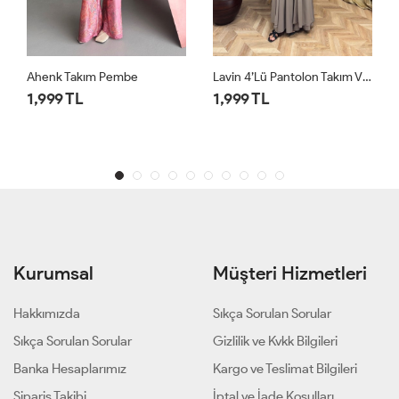
Lavin 4’lü Pantolon Takım Vizon
Lavin 4’lü Pantolon Takım Siyah
1,999 TL
1,999 TL
Kurumsal
Müşteri Hizmetleri
Hakkımızda
Sıkça Sorulan Sorular
Sıkça Sorulan Sorular
Gizlilik ve Kvkk Bilgileri
Banka Hesaplarımız
Kargo ve Teslimat Bilgileri
Sipariş Takibi
İptal ve İade Koşulları