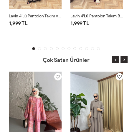
izon
Lavin 4’lü Pantolon Takım Bordo
Lavin 4’lü Pantolon Takım Siyah
1,999 TL
1,999 TL
Çok Satan Ürünler