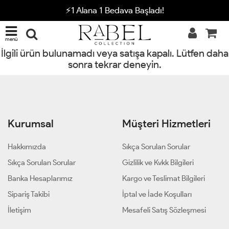
⚡1 Alana 1 Bedava Başladı!
menü
İlgili ürün bulunamadı veya satışa kapalı. Lütfen daha
sonra tekrar deneyin.
Kurumsal
Müşteri Hizmetleri
Hakkımızda
Sıkça Sorulan Sorular
Sıkça Sorulan Sorular
Gizlilik ve Kvkk Bilgileri
Banka Hesaplarımız
Kargo ve Teslimat Bilgileri
Sipariş Takibi
İptal ve İade Koşulları
İletişim
Mesafeli Satış Sözleşmesi