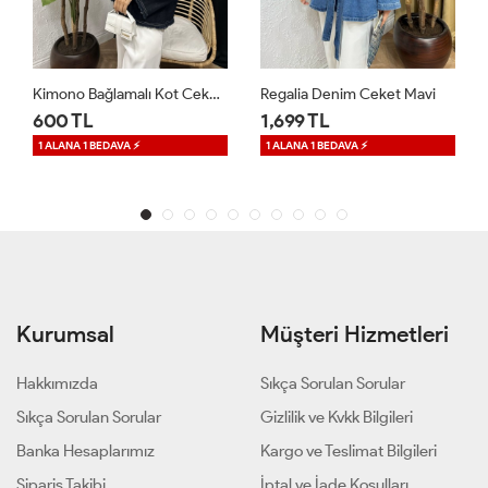
Kimono Bağlamalı Kot Ceket Lacivert
Regalia Denim Ceket Mavi
Velle Düğmeli Ceket Kırmızı
1,699 TL
1,599 TL
1 ALANA 1 BEDAVA ⚡
Kurumsal
Müşteri Hizmetleri
Hakkımızda
Sıkça Sorulan Sorular
Sıkça Sorulan Sorular
Gizlilik ve Kvkk Bilgileri
Banka Hesaplarımız
Kargo ve Teslimat Bilgileri
Sipariş Takibi
İptal ve İade Koşulları