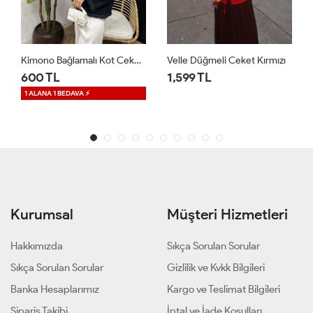
Velle Düğmeli Ceket Kırmızı
Regalia Denim Ceket Mavi
1,599 TL
1,699 TL
1 ALANA 1 BEDAVA ⚡
Kurumsal
Müşteri Hizmetleri
Hakkımızda
Sıkça Sorulan Sorular
Sıkça Sorulan Sorular
Gizlilik ve Kvkk Bilgileri
Banka Hesaplarımız
Kargo ve Teslimat Bilgileri
Sipariş Takibi
İptal ve İade Koşulları