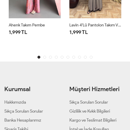
Lavin 4’lü Pantolon Takım Vizon
Lavin 4’lü Pantolon Takım Siyah
1,999 TL
1,999 TL
Kurumsal
Müşteri Hizmetleri
Hakkımızda
Sıkça Sorulan Sorular
Sıkça Sorulan Sorular
Gizlilik ve Kvkk Bilgileri
Banka Hesaplarımız
Kargo ve Teslimat Bilgileri
Sipariş Takibi
İptal ve İade Koşulları