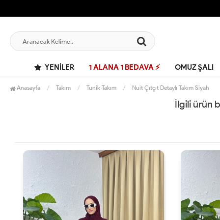
YENILER
1 ALANA 1 BEDAVA ⚡
OMUZ ŞALI
Anasayfa
Takım
Tunik Takım
Nuit Çıtçıt Detaylı Takım Siyah
İlgili ürün