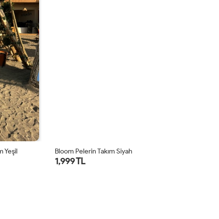
 Yeşil
Bloom Pelerin Takım Siyah
Bl
1,999 TL
1