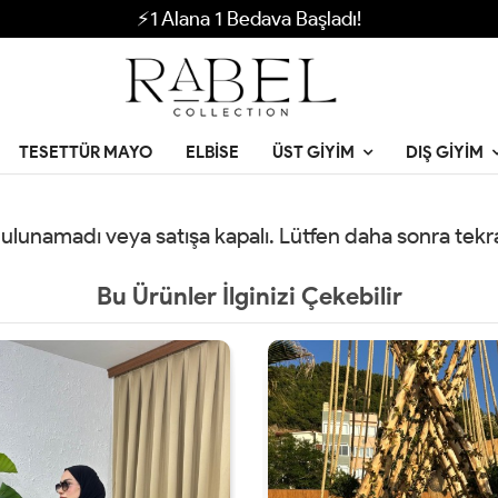
⚡1 Alana 1 Bedava Başladı!
TESETTÜR MAYO
ELBISE
ÜST GIYIM
DIŞ GIYIM
 bulunamadı veya satışa kapalı. Lütfen daha sonra tek
Bu Ürünler İlginizi Çekebilir