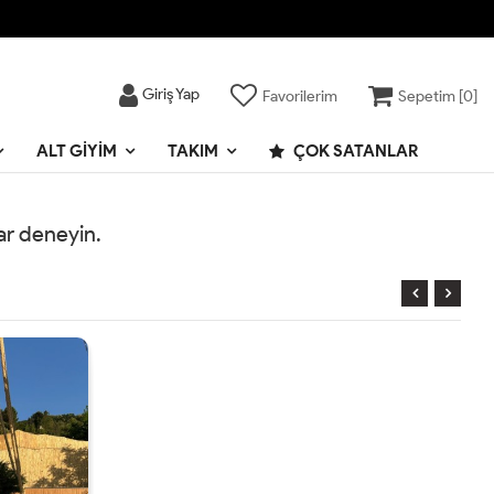
Giriş Yap
Favorilerim
Sepetim [
0
]
ALT GIYIM
TAKIM
ÇOK SATANLAR
rar deneyin.