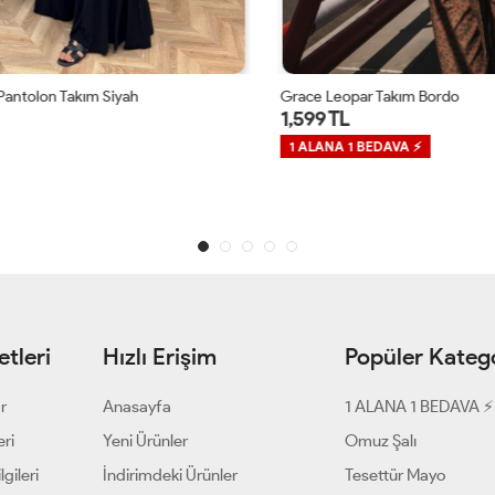
ntolon Takım Siyah
Grace Leopar Takım Bordo
1,599 TL
1 ALANA 1 BEDAVA ⚡
tleri
Hızlı Erişim
Popüler Katego
ar
Anasayfa
1 ALANA 1 BEDAVA ⚡
eri
Yeni Ürünler
Omuz Şalı
gileri
İndirimdeki Ürünler
Tesettür Mayo