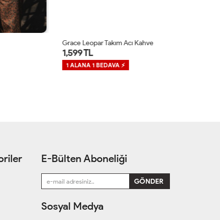
Grace Leopar Takım Acı Kahve
Gr
1,599 TL
1
1 ALANA 1 BEDAVA ⚡
1
riler
E-Bülten Aboneliği
Sosyal Medya