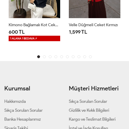
no Bağlamalı Kot Ceket Lacivert
Velle Düğmeli Ceket Kırmızı
Regalia Denim Ceket Mavi
1,599 TL
1,699 TL
1 ALANA 1 BEDAVA ⚡
Kurumsal
Müşteri Hizmetleri
Hakkımızda
Sıkça Sorulan Sorular
Sıkça Sorulan Sorular
Gizlilik ve Kvkk Bilgileri
Banka Hesaplarımız
Kargo ve Teslimat Bilgileri
Sipariş Takibi
İptal ve İade Koşulları