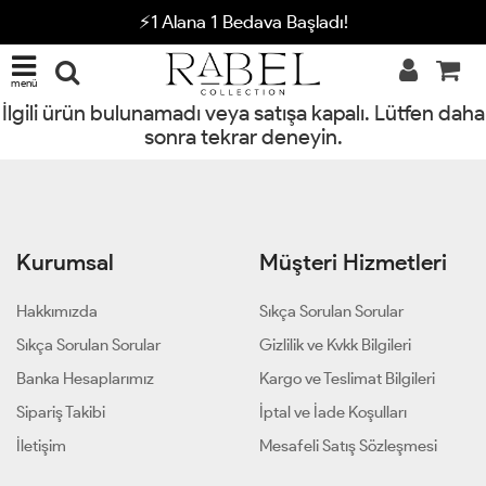
⚡1 Alana 1 Bedava Başladı!
menü
İlgili ürün bulunamadı veya satışa kapalı. Lütfen daha
sonra tekrar deneyin.
Kurumsal
Müşteri Hizmetleri
Hakkımızda
Sıkça Sorulan Sorular
Sıkça Sorulan Sorular
Gizlilik ve Kvkk Bilgileri
Banka Hesaplarımız
Kargo ve Teslimat Bilgileri
Sipariş Takibi
İptal ve İade Koşulları
İletişim
Mesafeli Satış Sözleşmesi